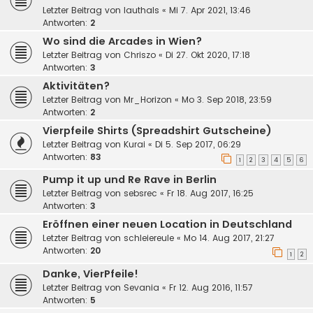
Letzter Beitrag von
lauthals
«
Mi 7. Apr 2021, 13:46
Antworten:
2
Wo sind die Arcades in Wien?
Letzter Beitrag von
Chriszo
«
Di 27. Okt 2020, 17:18
Antworten:
3
Aktivitäten?
Letzter Beitrag von
Mr_Horizon
«
Mo 3. Sep 2018, 23:59
Antworten:
2
Vierpfeile Shirts (Spreadshirt Gutscheine)
Letzter Beitrag von
Kurai
«
Di 5. Sep 2017, 06:29
Antworten:
83
1
2
3
4
5
6
Pump it up und Re Rave in Berlin
Letzter Beitrag von
sebsrec
«
Fr 18. Aug 2017, 16:25
Antworten:
3
Eröffnen einer neuen Location in Deutschland
Letzter Beitrag von
schleiereule
«
Mo 14. Aug 2017, 21:27
Antworten:
20
1
2
Danke, VierPfeile!
Letzter Beitrag von
Sevania
«
Fr 12. Aug 2016, 11:57
Antworten:
5