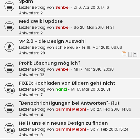
Spam
Letzter Beitrag von
Senbei
«
Di 6. Apr 2010, 17:16
Antworten:
2
MediaWiki Update
Letzter Beitrag von
Senbei
«
So 28. Mär 2010, 14:31
Antworten:
2
VP 2.0 - die Design Auswahl
Letzter Beitrag von
schleiereule
«
Fr 19. Mär 2010, 08:08
Antworten:
29
1
2
Profil: Löschung möglich?
Letzter Beitrag von
Senbei
«
Mi 17. Mär 2010, 20:38
Antworten:
12
FIXED: Hochladen von Bildern geht nicht
Letzter Beitrag von
hanzi
«
Mi 17. Mär 2010, 20:31
Antworten:
7
"Benachrichtigungen bei Antworten"-Flut
Letzter Beitrag von
Grimmi Meloni
«
Sa 27. Feb 2010, 14:06
Antworten:
4
Helft uns ein neues Design zu finden
Letzter Beitrag von
Grimmi Meloni
«
So 7. Feb 2010, 15:24
Antworten:
9