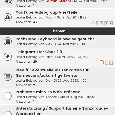
Letzter Beitrag von
Grimmi Meloni
«
Mi 24. Okt 2007, 16:57
Antworten:
1
YouTube Videogroup VierPfeile
Letzter Beitrag von
Kurai
«
Sa 9. Apr 2011, 11:39
Antworten:
47
1
2
3
4
Themen
Rock Band Keyboard leihweise gesucht
Letzter Beitrag von
RM
«
Di 24. Mär 2026, 11:06
Telegram: Der Chat 2.0
Letzter Beitrag von
Lazer
«
Do 21. Sep 2023, 18:21
Antworten:
26
1
2
Idee für eventuelle Visitenkarten für
Gamescom/zukünftige Events
Letzter Beitrag von
Dio
«
Di 22. Aug 2023, 11:58
Antworten:
2
Probleme mit VP‘s Web-Präsenz
Letzter Beitrag von
Aposke
«
Mo 21. Aug 2023, 10:02
Antworten:
1
Unterstützung / Support für eine Tanzarcade-
Werbeaktion