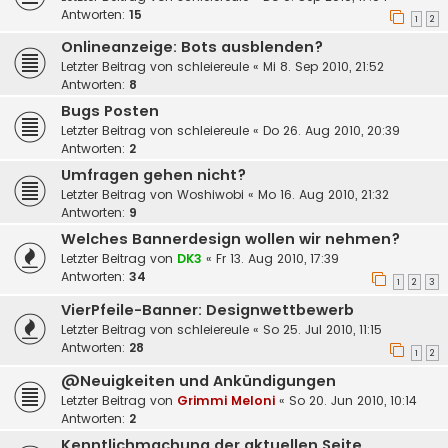
Antworten:
15
1
2
Onlineanzeige: Bots ausblenden?
Letzter Beitrag von
schleiereule
«
Mi 8. Sep 2010, 21:52
Antworten:
8
Bugs Posten
Letzter Beitrag von
schleiereule
«
Do 26. Aug 2010, 20:39
Antworten:
2
Umfragen gehen nicht?
Letzter Beitrag von
Woshiwobi
«
Mo 16. Aug 2010, 21:32
Antworten:
9
Welches Bannerdesign wollen wir nehmen?
Letzter Beitrag von
DK3
«
Fr 13. Aug 2010, 17:39
Antworten:
34
1
2
3
VierPfeile-Banner: Designwettbewerb
Letzter Beitrag von
schleiereule
«
So 25. Jul 2010, 11:15
Antworten:
28
1
2
@Neuigkeiten und Ankündigungen
Letzter Beitrag von
Grimmi Meloni
«
So 20. Jun 2010, 10:14
Antworten:
2
Kenntlichmachung der aktuellen Seite