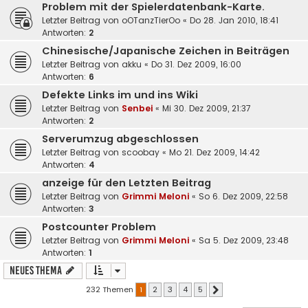
Problem mit der Spielerdatenbank-Karte.
Letzter Beitrag von
oOTanzTierOo
«
Do 28. Jan 2010, 18:41
Antworten:
2
Chinesische/Japanische Zeichen in Beiträgen
Letzter Beitrag von
akku
«
Do 31. Dez 2009, 16:00
Antworten:
6
Defekte Links im und ins Wiki
Letzter Beitrag von
Senbei
«
Mi 30. Dez 2009, 21:37
Antworten:
2
Serverumzug abgeschlossen
Letzter Beitrag von
scoobay
«
Mo 21. Dez 2009, 14:42
Antworten:
4
anzeige für den Letzten Beitrag
Letzter Beitrag von
Grimmi Meloni
«
So 6. Dez 2009, 22:58
Antworten:
3
Postcounter Problem
Letzter Beitrag von
Grimmi Meloni
«
Sa 5. Dez 2009, 23:48
Antworten:
1
Neues Thema
232 Themen
1
2
3
4
5
Nächste