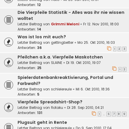
Antworten:
12
Die Vierpfeile Statistik - Alles was ihr nie wissen
wolltet
Letzter Beitrag von
Grimmi Meloni
«
Fr 12. Nov 2010, 18:00
Antworten:
14
Was ist los mit euch?
Letzter Beitrag von
gettingbetter
«
Mo 25. Okt 2010, 16:03
Antworten:
36
1
2
3
Pfeilchen a.k.a. Vierpfeile Maskotchen
Letzter Beitrag von
SLAINE
«
Di 19. Okt 2010, 19:07
Antworten:
25
1
2
Spielerdatenbankreaktivierung, Portal und
Farbwahl?
Letzter Beitrag von
schleiereule
«
Mi 6. Okt 2010, 18:36
Antworten:
5
Vierpfeile Spreadshirt-Shop?
Letzter Beitrag von
flotaku
«
Di 28. Sep 2010, 04:21
Antworten:
131
1
6
7
8
9
…
Plugsuit geht in Rente
Letzter Beitrag von
schleiereule
«
Do 9. Sep 2010, 17:04