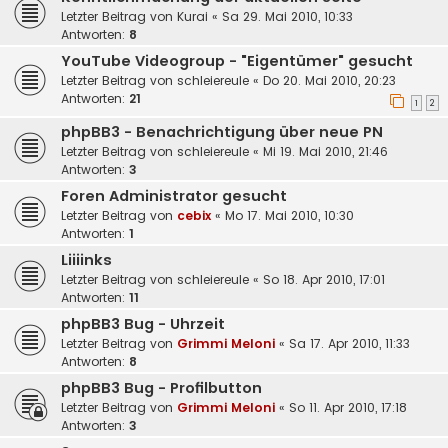
Letzter Beitrag von
Kurai
«
Sa 29. Mai 2010, 10:33
Antworten:
8
YouTube Videogroup - "Eigentümer" gesucht
Letzter Beitrag von
schleiereule
«
Do 20. Mai 2010, 20:23
Antworten:
21
1
2
phpBB3 - Benachrichtigung über neue PN
Letzter Beitrag von
schleiereule
«
Mi 19. Mai 2010, 21:46
Antworten:
3
Foren Administrator gesucht
Letzter Beitrag von
cebix
«
Mo 17. Mai 2010, 10:30
Antworten:
1
Liiiinks
Letzter Beitrag von
schleiereule
«
So 18. Apr 2010, 17:01
Antworten:
11
phpBB3 Bug - Uhrzeit
Letzter Beitrag von
Grimmi Meloni
«
Sa 17. Apr 2010, 11:33
Antworten:
8
phpBB3 Bug - Profilbutton
Letzter Beitrag von
Grimmi Meloni
«
So 11. Apr 2010, 17:18
Antworten:
3