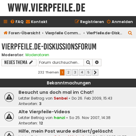
www.vierpfeile.de
FAQ
Kontakt
Registrieren
Anmelden
S
Foren-Übersicht
Vierpfeile Community
VierPfeile.de-Diskussionsforum
u
VierPfeile.de-Diskussionsforum
c
Moderator:
Moderatoren
h
Suche
Erweiterte Suche
Neues Thema
e
232 Themen
1
2
3
4
5
Nächste
Bekanntmachungen
Besucht uns doch mal im Chat!
Letzter Beitrag von
Senbei
«
Do 26. Feb 2009, 15:43
Antworten:
3
Alte Vierpfeile-Videos
Letzter Beitrag von
hanzi
«
So 25. Nov 2007, 14:38
Antworten:
12
Hilfe, mein Post wurde editiert/gelöscht