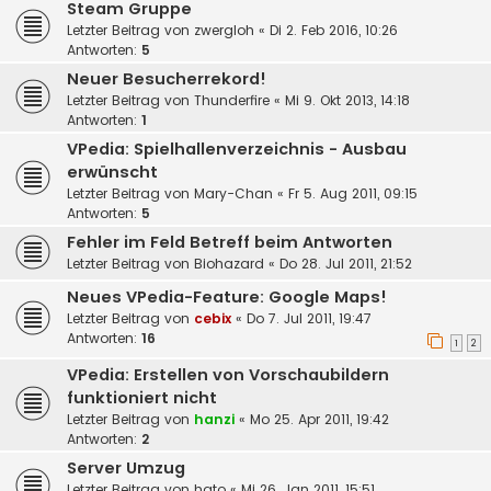
Steam Gruppe
Letzter Beitrag von
zwergloh
«
Di 2. Feb 2016, 10:26
Antworten:
5
Neuer Besucherrekord!
Letzter Beitrag von
Thunderfire
«
Mi 9. Okt 2013, 14:18
Antworten:
1
VPedia: Spielhallenverzeichnis - Ausbau
erwünscht
Letzter Beitrag von
Mary-Chan
«
Fr 5. Aug 2011, 09:15
Antworten:
5
Fehler im Feld Betreff beim Antworten
Letzter Beitrag von
Biohazard
«
Do 28. Jul 2011, 21:52
Neues VPedia-Feature: Google Maps!
Letzter Beitrag von
cebix
«
Do 7. Jul 2011, 19:47
Antworten:
16
1
2
VPedia: Erstellen von Vorschaubildern
funktioniert nicht
Letzter Beitrag von
hanzi
«
Mo 25. Apr 2011, 19:42
Antworten:
2
Server Umzug
Letzter Beitrag von
hato
«
Mi 26. Jan 2011, 15:51