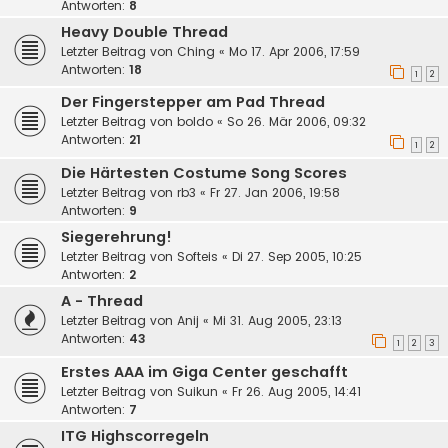
Antworten:
8
Heavy Double Thread
Letzter Beitrag von
Ching
«
Mo 17. Apr 2006, 17:59
Antworten:
18
1
2
Der Fingerstepper am Pad Thread
Letzter Beitrag von
boldo
«
So 26. Mär 2006, 09:32
Antworten:
21
1
2
Die Härtesten Costume Song Scores
Letzter Beitrag von
rb3
«
Fr 27. Jan 2006, 19:58
Antworten:
9
Siegerehrung!
Letzter Beitrag von
Softeis
«
Di 27. Sep 2005, 10:25
Antworten:
2
A - Thread
Letzter Beitrag von
Anij
«
Mi 31. Aug 2005, 23:13
Antworten:
43
1
2
3
Erstes AAA im Giga Center geschafft
Letzter Beitrag von
Suikun
«
Fr 26. Aug 2005, 14:41
Antworten:
7
ITG Highscorregeln