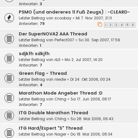
Antworten:
3
PSMO (und andereres 11 Fuß Zeugs) : -CLEARD-
Letzter Beitrag von
scoobay
«
Mi 7. Nov 2007, 21:11
Antworten:
79
1
2
3
4
5
6
Der SuperNOVA2 AAA Thread
Letzter Beitrag von
Perfect007
«
So 30. Sep 2007, 17:59
Antworten:
1
sdjkfh sdkjfh
Letzter Beitrag von
rb3
«
Mo 2. Jul 2007, 14:20
Antworten:
7
Green Flag - Thread
Letzter Beitrag von
niedie
«
Di 24. Okt 2006, 00:24
Antworten:
4
Marathon Mode Angeber Thread :D
Letzter Beitrag von
Ching
«
Sa 17. Jun 2006, 08:17
Antworten:
7
ITG Double Marathon Thread
Letzter Beitrag von
Ching
«
So 28. Mai 2006, 06:43
ITG Hard/Expert "S" Thread
Letzter Beitrag von
Nager
«
Do 18. Mai 2006, 08:34