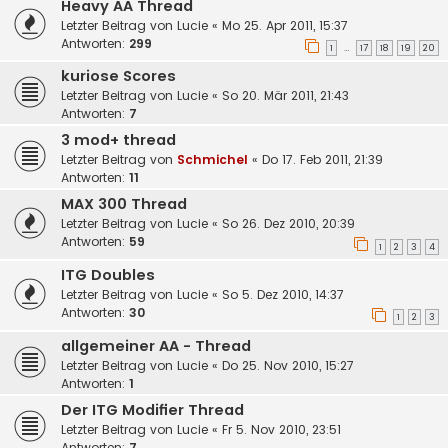
Heavy AA Thread
Letzter Beitrag von
Lucie
«
Mo 25. Apr 2011, 15:37
Antworten:
299
1
17
18
19
20
…
kuriose Scores
Letzter Beitrag von
Lucie
«
So 20. Mär 2011, 21:43
Antworten:
7
3 mod+ thread
Letzter Beitrag von
Schmichel
«
Do 17. Feb 2011, 21:39
Antworten:
11
MAX 300 Thread
Letzter Beitrag von
Lucie
«
So 26. Dez 2010, 20:39
Antworten:
59
1
2
3
4
ITG Doubles
Letzter Beitrag von
Lucie
«
So 5. Dez 2010, 14:37
Antworten:
30
1
2
3
allgemeiner AA - Thread
Letzter Beitrag von
Lucie
«
Do 25. Nov 2010, 15:27
Antworten:
1
Der ITG Modifier Thread
Letzter Beitrag von
Lucie
«
Fr 5. Nov 2010, 23:51
Antworten:
7