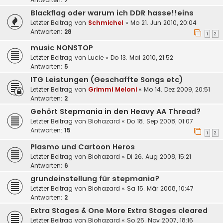
Blackflag oder warum ich DDR hasse!!eins
Letzter Beitrag von
Schmichel
«
Mo 21. Jun 2010, 20:04
Antworten:
28
1
2
music NONSTOP
Letzter Beitrag von
Lucie
«
Do 13. Mai 2010, 21:52
Antworten:
5
ITG Leistungen (Geschaffte Songs etc)
Letzter Beitrag von
Grimmi Meloni
«
Mo 14. Dez 2009, 20:51
Antworten:
2
Gehört Stepmania in den Heavy AA Thread?
Letzter Beitrag von
Biohazard
«
Do 18. Sep 2008, 01:07
Antworten:
15
1
2
Plasmo und Cartoon Heros
Letzter Beitrag von
Biohazard
«
Di 26. Aug 2008, 15:21
Antworten:
6
grundeinstellung für stepmania?
Letzter Beitrag von
Biohazard
«
Sa 15. Mär 2008, 10:47
Antworten:
2
Extra Stages & One More Extra Stages cleared
Letzter Beitrag von
Biohazard
«
So 25. Nov 2007, 18:16