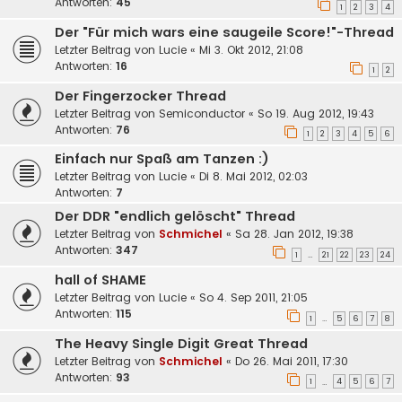
Antworten:
45
1
2
3
4
Der "Für mich wars eine saugeile Score!"-Thread
Letzter Beitrag von
Lucie
«
Mi 3. Okt 2012, 21:08
Antworten:
16
1
2
Der Fingerzocker Thread
Letzter Beitrag von
Semiconductor
«
So 19. Aug 2012, 19:43
Antworten:
76
1
2
3
4
5
6
Einfach nur Spaß am Tanzen :)
Letzter Beitrag von
Lucie
«
Di 8. Mai 2012, 02:03
Antworten:
7
Der DDR "endlich gelöscht" Thread
Letzter Beitrag von
Schmichel
«
Sa 28. Jan 2012, 19:38
Antworten:
347
1
21
22
23
24
…
hall of SHAME
Letzter Beitrag von
Lucie
«
So 4. Sep 2011, 21:05
Antworten:
115
1
5
6
7
8
…
The Heavy Single Digit Great Thread
Letzter Beitrag von
Schmichel
«
Do 26. Mai 2011, 17:30
Antworten:
93
1
4
5
6
7
…