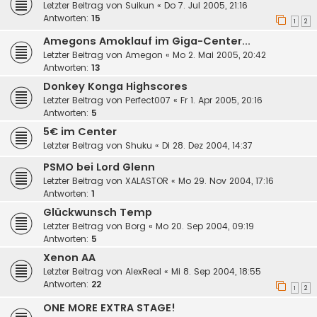
Letzter Beitrag von
Suikun
«
Do 7. Jul 2005, 21:16
Antworten:
15
1
2
Amegons Amoklauf im Giga-Center...
Letzter Beitrag von
Amegon
«
Mo 2. Mai 2005, 20:42
Antworten:
13
Donkey Konga Highscores
Letzter Beitrag von
Perfect007
«
Fr 1. Apr 2005, 20:16
Antworten:
5
5€ im Center
Letzter Beitrag von
Shuku
«
Di 28. Dez 2004, 14:37
PSMO bei Lord Glenn
Letzter Beitrag von
XALASTOR
«
Mo 29. Nov 2004, 17:16
Antworten:
1
Glückwunsch Temp
Letzter Beitrag von
Borg
«
Mo 20. Sep 2004, 09:19
Antworten:
5
Xenon AA
Letzter Beitrag von
AlexReal
«
Mi 8. Sep 2004, 18:55
Antworten:
22
1
2
ONE MORE EXTRA STAGE!