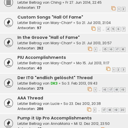
Letzter Beitrag von
Ching
«
Fr 27. Jun 2014, 22:45
Antworten:
17
1
2
Custom Songs "Hall Of Fame"
Letzter Beitrag von
Mary-Chan²
«
So 21. Jul 2013, 21:04
Antworten:
97
1
4
5
6
7
…
In the Groove "Hall of Fame"
Letzter Beitrag von
Mary-Chan²
«
So 21. Jul 2013, 20:57
Antworten:
262
1
15
16
17
18
…
PIU Accomplishments
Letzter Beitrag von
Mary-Chan²
«
Mo 15. Jul 2013, 11:17
Antworten:
40
1
2
3
Der ITG "endlich gelöscht" Thread
Letzter Beitrag von
DK3
«
So 3. Feb 2013, 09:43
Antworten:
279
1
16
17
18
19
…
AAA Thread
Letzter Beitrag von
Lucie
«
So 23. Dez 2012, 20:38
Antworten:
286
1
17
18
19
20
…
Pump it Up Pro Accomplishments
Letzter Beitrag von
AnnaMaria
«
Mi 12. Dez 2012, 23:50