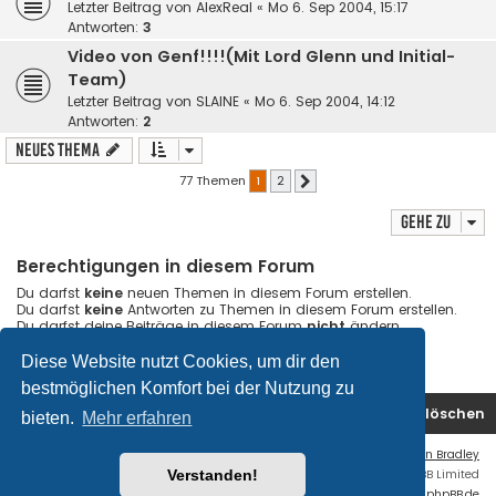
Letzter Beitrag von
AlexReal
«
Mo 6. Sep 2004, 15:17
Antworten:
3
Video von Genf!!!!(Mit Lord Glenn und Initial-
Team)
Letzter Beitrag von
SLAINE
«
Mo 6. Sep 2004, 14:12
Antworten:
2
Neues Thema
77 Themen
1
2
Nächste
Gehe zu
Berechtigungen in diesem Forum
Du darfst
keine
neuen Themen in diesem Forum erstellen.
Du darfst
keine
Antworten zu Themen in diesem Forum erstellen.
Du darfst deine Beiträge in diesem Forum
nicht
ändern.
Du darfst deine Beiträge in diesem Forum
nicht
löschen.
Du darfst
keine
Dateianhänge in diesem Forum erstellen.
Diese Website nutzt Cookies, um dir den
bestmöglichen Komfort bei der Nutzung zu
Foren-Übersicht
Kontakt
Alle Cookies löschen
bieten.
Mehr erfahren
Flat Style by
Ian Bradley
Powered by
phpBB
® Forum Software © phpBB Limited
Verstanden!
Deutsche Übersetzung durch
phpBB.de