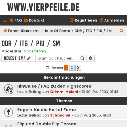
www.vierpfeile.de
FAQ
Kontakt
Registrieren
Anmelden
S
Foren-Übersicht
Halls Of Fame
DDR / ITG / PIU / SM
u
DDR / ITG / PIU / SM
c
Moderator:
Moderatoren
h
Suche
Erweiterte Suche
Neues Thema
e
77 Themen
1
2
Nächste
Bekanntmachungen
Hinweise / FAQ zu den Highscores
Letzter Beitrag von
Grimmi Meloni
«
Di 30. Dez 2003, 01:43
Themen
Regeln für die Hall of Fame
Letzter Beitrag von
Schmichel
«
So 7. Aug 2005, 19:53
Flip und Double Flip Thread