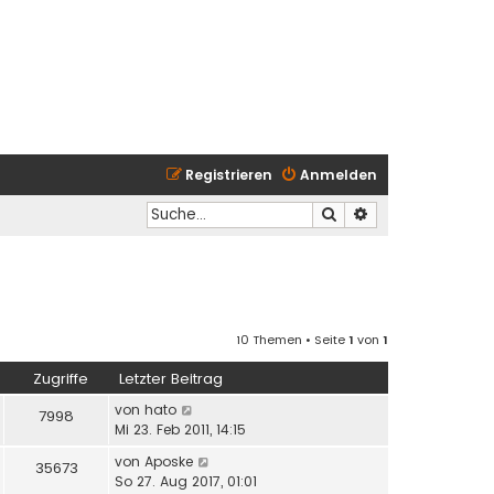
Registrieren
Anmelden
Suche
Erweiterte Suche
10 Themen • Seite
1
von
1
Zugriffe
Letzter Beitrag
von
hato
7998
Mi 23. Feb 2011, 14:15
von
Aposke
35673
So 27. Aug 2017, 01:01