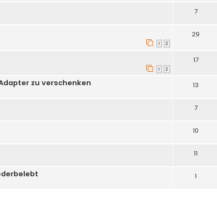
7
29
1
2
17
1
2
 Adapter zu verschenken
13
7
10
11
ederbelebt
1