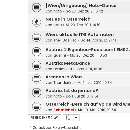
[Wien/Umgebung] Hato-Dance
von
hato
»
So 23. Dez 2012, 10:42
Neues in Österreich
von
hato
»
Mi 23. Feb 2011, 14:19
Wien: aktuelle ITG Automaten
von
The_Basilisc
»
Sa 14. Apr 2012, 21:41
Austria: 2 Eigenbau-Pads samt EMS2
von
guenni
»
Mo 26. Dez 2011, 18:53
Austria: MetaDance
von
Daxim
»
Di 11. Jan 2011, 16:36
Arcades in Wien
von
Thunderfire
»
Mi 21. Jul 2010, 19:34
Austria: Ist da jemand?
von
hato
»
Do 1. Jul 2010, 17:51
Österreich-Bereich auf vp.de wird wi
von
Schmichel
»
Mo 10. Mai 2010, 19:54
Neues Thema
Zurück zur Foren-Übersicht