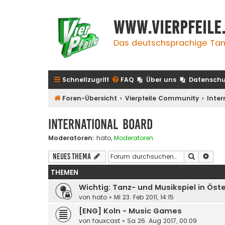
www.vierpfeile
Das deutschsprachige Tan
Schnellzugriff
FAQ
Über uns
Datenschu
Foren-Übersicht
Vierpfeile Community
Inter
International Board
Moderatoren:
hato
,
Moderatoren
Suche
Erwe
Neues Thema
THEMEN
Wichtig: Tanz- und Musikspiel in Öste
von
hato
»
Mi 23. Feb 2011, 14:15
[ENG] Koln - Music Games
von
fauxcast
»
Sa 26. Aug 2017, 00:09