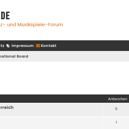
.de
z- und Musikspiele-Forum
tz
Impressum
Kontakt
national Board
iterte Suche
Antworten
rreich
0
1