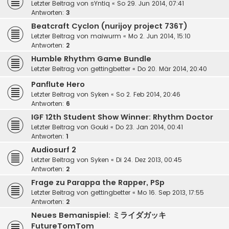
Letzter Beitrag von
sYntiq
«
So 29. Jun 2014, 07:41
Antworten:
3
Beatcraft Cyclon (nurijoy project 736T)
Letzter Beitrag von
maiwurm
«
Mo 2. Jun 2014, 15:10
Antworten:
2
Humble Rhythm Game Bundle
Letzter Beitrag von
gettingbetter
«
Do 20. Mär 2014, 20:40
Panflute Hero
Letzter Beitrag von
Syken
«
So 2. Feb 2014, 20:46
Antworten:
6
IGF 12th Student Show Winner: Rhythm Doctor
Letzter Beitrag von
Gouki
«
Do 23. Jan 2014, 00:41
Antworten:
1
Audiosurf 2
Letzter Beitrag von
Syken
«
Di 24. Dez 2013, 00:45
Antworten:
2
Frage zu Parappa the Rapper, PSp
Letzter Beitrag von
gettingbetter
«
Mo 16. Sep 2013, 17:55
Antworten:
2
Neues Bemanispiel: ミライダガッキ
FutureTomTom