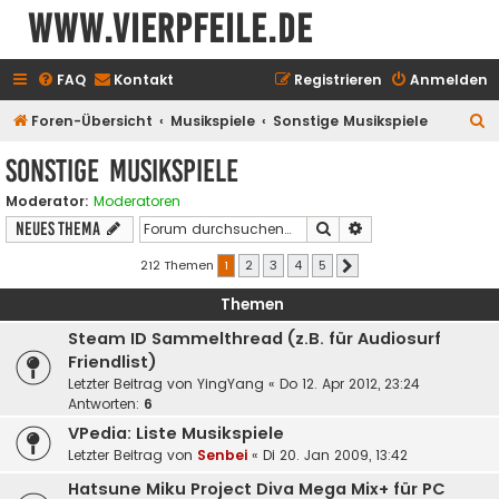
www.vierpfeile.de
FAQ
Kontakt
Registrieren
Anmelden
S
Foren-Übersicht
Musikspiele
Sonstige Musikspiele
u
Sonstige Musikspiele
c
Moderator:
Moderatoren
h
Suche
Erweiterte Suche
Neues Thema
e
212 Themen
1
2
3
4
5
Nächste
Themen
Steam ID Sammelthread (z.B. für Audiosurf
Friendlist)
Letzter Beitrag von
YingYang
«
Do 12. Apr 2012, 23:24
Antworten:
6
VPedia: Liste Musikspiele
Letzter Beitrag von
Senbei
«
Di 20. Jan 2009, 13:42
Hatsune Miku Project Diva Mega Mix+ für PC