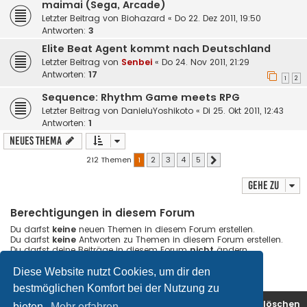
maimai (Sega, Arcade)
Letzter Beitrag von
Biohazard
«
Do 22. Dez 2011, 19:50
Antworten:
3
Elite Beat Agent kommt nach Deutschland
Letzter Beitrag von
Senbei
«
Do 24. Nov 2011, 21:29
Antworten:
17
1
2
Sequence: Rhythm Game meets RPG
Letzter Beitrag von
DanieluYoshikoto
«
Di 25. Okt 2011, 12:43
Antworten:
1
Neues Thema
212 Themen
1
2
3
4
5
Nächste
Gehe zu
Berechtigungen in diesem Forum
Du darfst
keine
neuen Themen in diesem Forum erstellen.
Du darfst
keine
Antworten zu Themen in diesem Forum erstellen.
Du darfst deine Beiträge in diesem Forum
nicht
ändern.
Du darfst deine Beiträge in diesem Forum
nicht
löschen.
Du darfst
keine
Dateianhänge in diesem Forum erstellen.
Diese Website nutzt Cookies, um dir den
bestmöglichen Komfort bei der Nutzung zu
Foren-Übersicht
Kontakt
Alle Cookies löschen
bieten.
Mehr erfahren