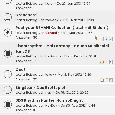
Letzter Beitrag von
Kurai
«
Do 27. Jun 2013, 16:54
Antworten:
1
Dropchord
Letzter Beitrag von
mowfax
«
Fr 29. Mär 2013, 21:08
Post your BEMANI Collection (jetzt mit Bildern)
Letzter Beitrag von
Senbei
«
So 3. Mär 2013, 10:57
Antworten:
30
1
2
3
Theatrhythm Final Fantasy - neues Musikspiel
für 3DS
Letzter Beitrag von
maiwurm
«
Do 13. Dez 2012, 02:28
Antworten:
18
1
2
Osu!
Letzter Beitrag von
lovelx
«
Mo 12. Nov 2012, 18:20
Antworten:
22
1
2
SingStar - Das Brettspiel
Letzter Beitrag von
navi
«
Do 18. Okt 2012, 20:28
3DS Rhythm Hunter: HarmoKnight
Letzter Beitrag von
HeyDay
«
Do 30. Aug 2012, 10:44
Antworten:
3