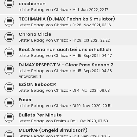
erschienen
Letzter Beitrag von
Chriszo
«
Mi 1. Jun 2022, 22:17
TECHMANIA (DJMAX Technika Simulator)
Letzter Beitrag von
Chriszo
«
Fr 26. Nov 2021, 03:16
Chrono Circle
Letzter Beitrag von
Chriszo
«
Fr 29. Okt 2021, 22:22
Beat Arena nun auch bei uns erhältlich
Letzter Beitrag von
Chriszo
«
Mi 15. Sep 2021, 04:47
DJMAX RESPECT V - Clear Pass Season 2
Letzter Beitrag von
Chriszo
«
Mi 15. Sep 2021, 04:38
Antworten:
1
EZ2ON Reboot:R
Letzter Beitrag von
Chriszo
«
Di 4. Mai 2021, 09:03
Fuser
Letzter Beitrag von
Chriszo
«
Di 10. Nov 2020, 20:51
Bullets Per Minute
Letzter Beitrag von
Daxim
«
Do 1. Okt 2020, 07:53
MuDrive (Ongeki Simulator?)
Letzter Beitrag von
Chriszo
«
Fr 4. Sep 2020, 01:05