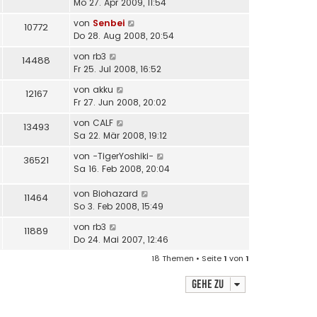
Mo 27. Apr 2009, 11:54
von
Senbei
10772
Do 28. Aug 2008, 20:54
von
rb3
14488
Fr 25. Jul 2008, 16:52
von
akku
12167
Fr 27. Jun 2008, 20:02
von
CALF
13493
Sa 22. Mär 2008, 19:12
von
-TigerYoshiki-
36521
Sa 16. Feb 2008, 20:04
von
Biohazard
11464
So 3. Feb 2008, 15:49
von
rb3
11889
Do 24. Mai 2007, 12:46
18 Themen • Seite
1
von
1
Gehe zu