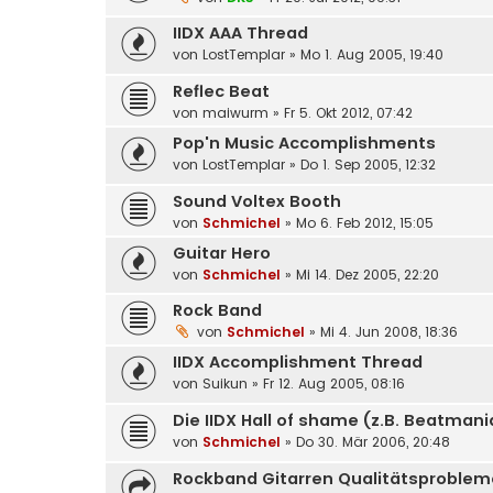
IIDX AAA Thread
von
LostTemplar
»
Mo 1. Aug 2005, 19:40
Reflec Beat
von
maiwurm
»
Fr 5. Okt 2012, 07:42
Pop'n Music Accomplishments
von
LostTemplar
»
Do 1. Sep 2005, 12:32
Sound Voltex Booth
von
Schmichel
»
Mo 6. Feb 2012, 15:05
Guitar Hero
von
Schmichel
»
Mi 14. Dez 2005, 22:20
Rock Band
von
Schmichel
»
Mi 4. Jun 2008, 18:36
IIDX Accomplishment Thread
von
Suikun
»
Fr 12. Aug 2005, 08:16
Die IIDX Hall of shame (z.B. Beatman
von
Schmichel
»
Do 30. Mär 2006, 20:48
Rockband Gitarren Qualitätsproble