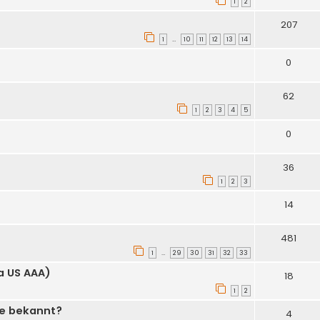
1
2
207
1
10
11
12
13
14
…
0
62
1
2
3
4
5
0
36
1
2
3
14
481
1
29
30
31
32
33
…
ia US AAA)
18
1
2
me bekannt?
4