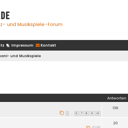
.de
z- und Musikspiele-Forum
tz
Impressum
Kontakt
ani- und Musikspiele
iterte Suche
Antworten
136
1
6
7
8
9
10
…
20