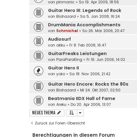
von
pinmanic
»
So 19. Apr 2009, 18:56
Guitar Hero III: Legends of Rock
von
Biohazard
»
Sa 5. Jan 2008, 16:24
DrumMania Accomplishments
von
Schmichel
»
So 26. Mär 2006, 20:47
Audiosurf
von
akku
»
Fr 8. Feb 2008, 16:47
GuitarFreaks Leistungen
von
ParaParaKing
»
Fr 16. Jun 2006, 14:02
Guitar Hero II
von
yoko
»
Sa 18. Nov 2006, 21:42
Guitar Hero Encore: Rocks the 80s
von
Biohazard
»
Mi 24. Okt 2007, 02:50
Beatmania IIDX Hall of Fame
von
Areku
»
Do 20. Apr 2006, 13:07
Neues Thema
Zurück zur Foren-Übersicht
Berechtigungen in diesem Forum