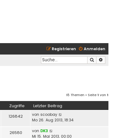
Registrieren
Anmelden
Suche
Erweiterte Suche
18 Themen • Seite
1
von
1
Zugriffe
Letzter Beitrag
von
scoobay
126842
Mo 26. Aug 2013, 18:34
von
DK3
26580
Mi 15. Mai 2013, 00:00