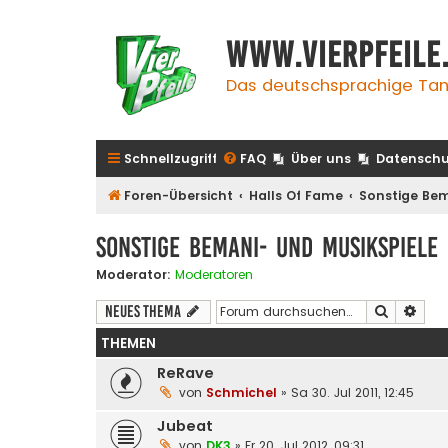
www.vierpfeile
Das deutschsprachige Tan
Schnellzugriff
FAQ
Über uns
Datenschu
Foren-Übersicht
Halls Of Fame
Sonstige Bem
Sonstige Bemani- und Musikspiele
Moderator:
Moderatoren
Suche
Erwe
Neues Thema
THEMEN
ReRave
von
Schmichel
»
Sa 30. Jul 2011, 12:45
Jubeat
von
DK3
»
Fr 20. Jul 2012, 09:31