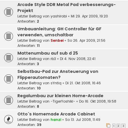
Arcade Style DDR Metal Pad verbesserungs-
Projekt
Letzter Beitrag von
yashirobi
«
Mi 29. Apr 2009, 19:20
Antworten:
2
Umbauanleitung: GH Controller für GF
verwenden, umschaltbar
Letzter Beitrag von
Senbei
«
So 26. Apr 2009, 21:56
Antworten:
11
Mattenumbau auf sub d 25
Letzter Beitrag von
rb3
«
Di 4. Nov 2008, 22:41
Antworten:
3
Selbstbau-Pad zur Ansteuerung von
Flipperautomaten?
Letzter Beitrag von
sYntiq
«
Di 21. Okt 2008, 16:46
Antworten:
10
Regalumbau zur kleinen Home-Arcade
Letzter Beitrag von
-TigerYoshiki-
«
Do 16. Okt 2008, 19:58
Antworten:
8
Otto´s Homemade Arcade Cabinet
Letzter Beitrag von
hanzi
«
So 13. Jul 2008, 11:49
Antworten:
39
1
2
3