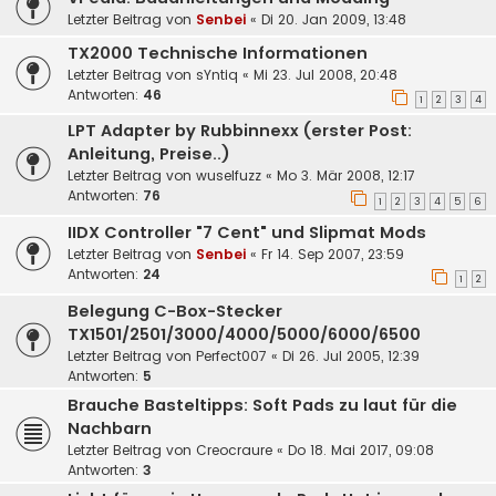
Letzter Beitrag von
Senbei
«
Di 20. Jan 2009, 13:48
TX2000 Technische Informationen
Letzter Beitrag von
sYntiq
«
Mi 23. Jul 2008, 20:48
Antworten:
46
1
2
3
4
LPT Adapter by Rubbinnexx (erster Post:
Anleitung, Preise..)
Letzter Beitrag von
wuselfuzz
«
Mo 3. Mär 2008, 12:17
Antworten:
76
1
2
3
4
5
6
IIDX Controller "7 Cent" und Slipmat Mods
Letzter Beitrag von
Senbei
«
Fr 14. Sep 2007, 23:59
Antworten:
24
1
2
Belegung C-Box-Stecker
TX1501/2501/3000/4000/5000/6000/6500
Letzter Beitrag von
Perfect007
«
Di 26. Jul 2005, 12:39
Antworten:
5
Brauche Basteltipps: Soft Pads zu laut für die
Nachbarn
Letzter Beitrag von
Creocraure
«
Do 18. Mai 2017, 09:08
Antworten:
3