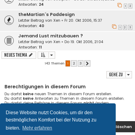
Antworten:
24
1
2
theMartian´s Paddesign
Letzter Beitrag von
Xen
«
Fr 20. Okt 2006, 15:37
Antworten:
40
1
2
3
Jemand Lust mitzubauen ?
Letzter Beitrag von
Xen
«
Do 19. Okt 2006, 21:04
Antworten:
11
Neues Thema
143 Themen
1
2
3
Nächste
Gehe zu
Berechtigungen in diesem Forum
Du darfst
keine
neuen Themen in diesem Forum erstellen.
Du darfst
keine
Antworten zu Themen in diesem Forum erstellen.
Du darfst deine Beiträge in diesem Forum
nicht
ändern.
Du darfst deine Beiträge in diesem Forum
nicht
löschen.
Du darfst
keine
Dateianhänge in diesem Forum erstellen.
Diese Website nutzt Cookies, um dir den
bestmöglichen Komfort bei der Nutzung zu
Foren-Übersicht
Kontakt
Alle Cookies löschen
bieten.
Mehr erfahren