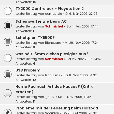
Antworten:
10
TX2000 Controlbox - Playstation 2
Letzter Beitrag von
comastyle
«
Di 6. Mär 2007, 22:06
Scheinwerfer wie beim AC
Letzter Beitrag von
Schmichel
«
So 4. Feb 2007, 17:44
Antworten:
1
Schaltplan TX6500?
Letzter Beitrag von
Biohazard
«
Mi 29. Nov 2006, 17:24
Antworten:
8
was hält 15mm dickes plexiglas aus?
Letzter Beitrag von
Schmichel
«
Sa 25. Nov 2006, 14:57
Antworten:
4
USB Problem
Letzter Beitrag von
IschBiens
«
Sa 11. Nov 2006, 14:32
Antworten:
12
Home Pad nach Art des Hauses? (Kritik
erbeten)
Letzter Beitrag von
_r007
«
Sa 11. Nov 2006, 13:32
Antworten:
11
Probleme mit der Federung beim Holzpad
Letzter Beitrag von
Scorpion
«
Do 26. Okt 2006, 20:32