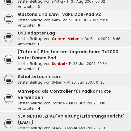
Letzter Beitrag von
sYntiq
«
Fr 31. Aug 2007, 07:02
Antworten:
3
Gastons und sAm_vdPs DDR-Pad V2
Letzter Beitrag von
sAm_vdP
«
Di 31. Jul 2007, 23:31
Antworten:
6
USB Adapter Lag
Letzter Beitrag von
Grimmi Meloni
«
Do 5. Jul 2007, 18:46
Antworten:
1
[Tutorial] Pfeiltasten-Upgrade beim Tx2000
Metal Dance Pad
Letzter Beitrag von
Senbei
«
Fr 22. Jun 2007, 20:34
Antworten:
11
Schaltertechniken
Letzter Beitrag von
Syken
«
Mi 20. Jun 2007, 01:26
Gamepad als Controller für Padkontakte
verwenden
Letzter Beitrag von
Rapid4
«
Mi 13. Jun 2007, 10:18
Antworten:
4
SLAINEs HOLZPAD"Anleitung/Erfahrungsbericht"
(LÄDT)
Letzter Beitrag von
SLAINE
«
Mo 14. Mai 2007, 17:10