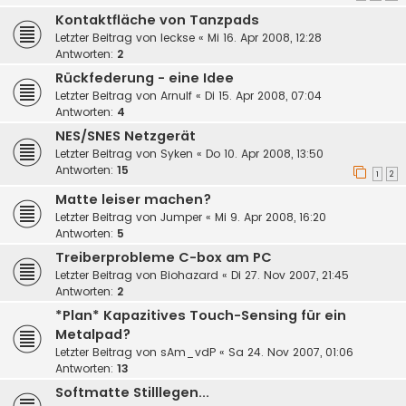
Kontaktfläche von Tanzpads
Letzter Beitrag von
leckse
«
Mi 16. Apr 2008, 12:28
Antworten:
2
Rückfederung - eine Idee
Letzter Beitrag von
Arnulf
«
Di 15. Apr 2008, 07:04
Antworten:
4
NES/SNES Netzgerät
Letzter Beitrag von
Syken
«
Do 10. Apr 2008, 13:50
Antworten:
15
1
2
Matte leiser machen?
Letzter Beitrag von
Jumper
«
Mi 9. Apr 2008, 16:20
Antworten:
5
Treiberprobleme C-box am PC
Letzter Beitrag von
Biohazard
«
Di 27. Nov 2007, 21:45
Antworten:
2
*Plan* Kapazitives Touch-Sensing für ein
Metalpad?
Letzter Beitrag von
sAm_vdP
«
Sa 24. Nov 2007, 01:06
Antworten:
13
Softmatte Stilllegen...