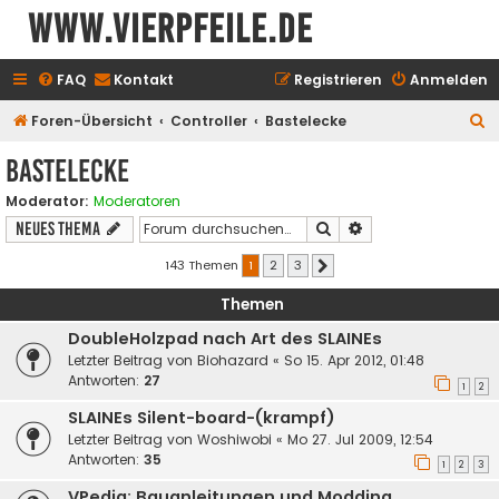
www.vierpfeile.de
FAQ
Kontakt
Registrieren
Anmelden
S
Foren-Übersicht
Controller
Bastelecke
u
Bastelecke
c
Moderator:
Moderatoren
h
Suche
Erweiterte Suche
Neues Thema
e
143 Themen
1
2
3
Nächste
Themen
DoubleHolzpad nach Art des SLAINEs
Letzter Beitrag von
Biohazard
«
So 15. Apr 2012, 01:48
Antworten:
27
1
2
SLAINEs Silent-board-(krampf)
Letzter Beitrag von
Woshiwobi
«
Mo 27. Jul 2009, 12:54
Antworten:
35
1
2
3
VPedia: Bauanleitungen und Modding