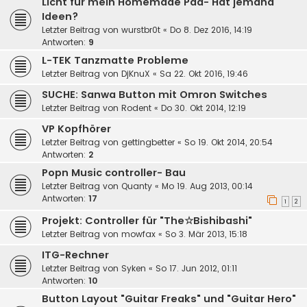
Licht für mein Homemade Pad- Hat jemand
Ideen?
Letzter Beitrag von
wurstbr0t
«
Do 8. Dez 2016, 14:19
Antworten:
9
L-TEK Tanzmatte Probleme
Letzter Beitrag von
DjKnuX
«
Sa 22. Okt 2016, 19:46
SUCHE: Sanwa Button mit Omron Switches
Letzter Beitrag von
Rodent
«
Do 30. Okt 2014, 12:19
VP Kopfhörer
Letzter Beitrag von
gettingbetter
«
So 19. Okt 2014, 20:54
Antworten:
2
Popn Music controller- Bau
Letzter Beitrag von
Quanty
«
Mo 19. Aug 2013, 00:14
Antworten:
17
1
2
Projekt: Controller für "The☆Bishibashi"
Letzter Beitrag von
mowfax
«
So 3. Mär 2013, 15:18
ITG-Rechner
Letzter Beitrag von
Syken
«
So 17. Jun 2012, 01:11
Antworten:
10
Button Layout "Guitar Freaks" und "Guitar Hero"