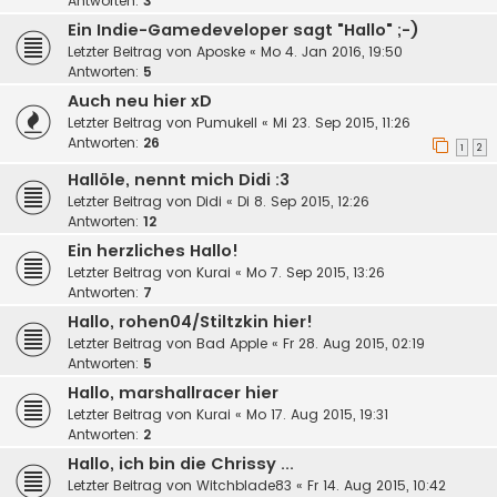
Antworten:
3
Ein Indie-Gamedeveloper sagt "Hallo" ;-)
Letzter Beitrag von
Aposke
«
Mo 4. Jan 2016, 19:50
Antworten:
5
Auch neu hier xD
Letzter Beitrag von
Pumukell
«
Mi 23. Sep 2015, 11:26
Antworten:
26
1
2
Hallöle, nennt mich Didi :3
Letzter Beitrag von
Didi
«
Di 8. Sep 2015, 12:26
Antworten:
12
Ein herzliches Hallo!
Letzter Beitrag von
Kurai
«
Mo 7. Sep 2015, 13:26
Antworten:
7
Hallo, rohen04/Stiltzkin hier!
Letzter Beitrag von
Bad Apple
«
Fr 28. Aug 2015, 02:19
Antworten:
5
Hallo, marshallracer hier
Letzter Beitrag von
Kurai
«
Mo 17. Aug 2015, 19:31
Antworten:
2
Hallo, ich bin die Chrissy ...
Letzter Beitrag von
Witchblade83
«
Fr 14. Aug 2015, 10:42