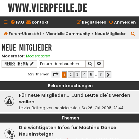
www.vierpfeile.de
FAQ
Kontakt
Registrieren
Anmelden
S
Foren-Übersicht
Vierpfeile Community
Neue Mitglieder
u
Neue Mitglieder
c
Moderator:
Moderatoren
h
Suche
Erweiterte Suche
Neues Thema
e
Seite
1
von
11
529 Themen
1
2
3
4
5
…
11
Nächste
Bekanntmachungen
Für neue Mitglieder... ...und Leute die's werden
wollen
Letzter Beitrag von
schleiereule
«
So 26. Okt 2008, 23:44
Themen
Die wichtigsten Infos für Machine Dance
Neueinsteiger