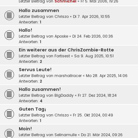
Letzter Beitrag von
Schmichel
«
Fr 5. Mai 2006, 19:26
Hallo zusammen
Letzter Beitrag von
Chriszo
«
Di 7. Apr 2026, 10:55
Antworten:
1
Hallo!
Letzter Beitrag von
Aposke
«
Di 24. Feb 2026, 00:36
Antworten:
1
Ein weiterer aus der ChrisZombie-Rotte
Letzter Beitrag von
Fortisest
«
Sa 9. Aug 2025, 10:51
Antworten:
2
Servus Leute!
Letzter Beitrag von
marshallracer
«
Mo 28. Apr 2025, 14:06
Antworten:
2
Hallo zusammen!
Letzter Beitrag von
BigDaddy
«
Fr 27. Dez 2024, 18:24
Antworten:
4
Guten Tag¡
Letzter Beitrag von
Chriszo
«
Fr 25. Okt 2024, 00:49
Antworten:
1
Moin!
Letzter Beitrag von
Selinamulle
«
Do 21. Mär 2024, 09:26