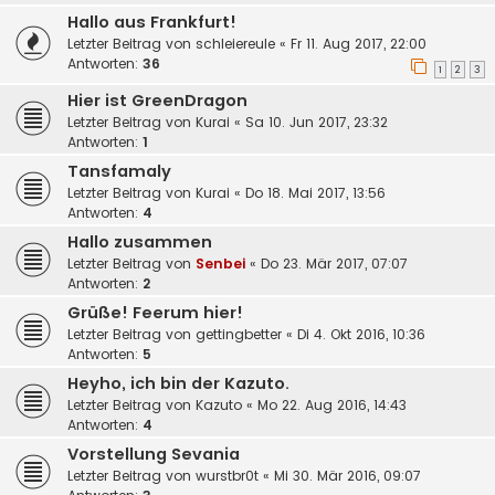
Hallo aus Frankfurt!
Letzter Beitrag von
schleiereule
«
Fr 11. Aug 2017, 22:00
Antworten:
36
1
2
3
Hier ist GreenDragon
Letzter Beitrag von
Kurai
«
Sa 10. Jun 2017, 23:32
Antworten:
1
Tansfamaly
Letzter Beitrag von
Kurai
«
Do 18. Mai 2017, 13:56
Antworten:
4
Hallo zusammen
Letzter Beitrag von
Senbei
«
Do 23. Mär 2017, 07:07
Antworten:
2
Grüße! Feerum hier!
Letzter Beitrag von
gettingbetter
«
Di 4. Okt 2016, 10:36
Antworten:
5
Heyho, ich bin der Kazuto.
Letzter Beitrag von
Kazuto
«
Mo 22. Aug 2016, 14:43
Antworten:
4
Vorstellung Sevania
Letzter Beitrag von
wurstbr0t
«
Mi 30. Mär 2016, 09:07