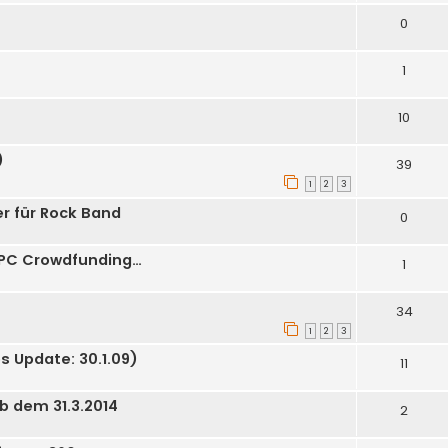
0
1
10
)
39
1
2
3
r für Rock Band
0
 PC Crowdfunding…
1
34
1
2
3
 Update: 30.1.09)
11
ab dem 31.3.2014
2