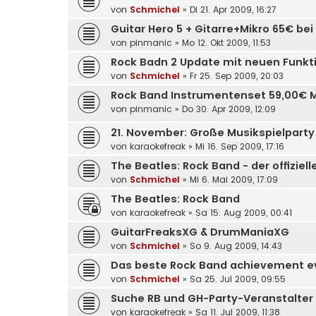
von
Schmichel
»
Di 21. Apr 2009, 16:27
Guitar Hero 5 + Gitarre+Mikro 65€ be
von
pinmanic
»
Mo 12. Okt 2009, 11:53
Rock Badn 2 Update mit neuen Funkt
von
Schmichel
»
Fr 25. Sep 2009, 20:03
Rock Band Instrumentenset 59,00€
von
pinmanic
»
Do 30. Apr 2009, 12:09
21. November: Große Musikspielparty
von
karaokefreak
»
Mi 16. Sep 2009, 17:16
The Beatles: Rock Band - der offiziel
von
Schmichel
»
Mi 6. Mai 2009, 17:09
The Beatles: Rock Band
von
karaokefreak
»
Sa 15. Aug 2009, 00:41
GuitarFreaksXG & DrumManiaXG
von
Schmichel
»
So 9. Aug 2009, 14:43
Das beste Rock Band achievement e
von
Schmichel
»
Sa 25. Jul 2009, 09:55
Suche RB und GH-Party-Veranstalter 
von
karaokefreak
»
Sa 11. Jul 2009, 11:38