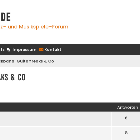
.de
z- und Musikspiele-Forum
tz
Impressum
Kontakt
ckband, Guitarfreaks & Co
aks & Co
iterte Suche
Antworten
6
8