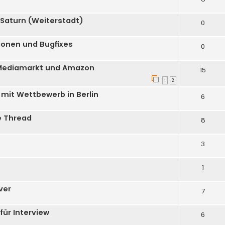
i Saturn (Weiterstadt)
0
ionen und Bugfixes
0
 Mediamarkt und Amazon
15
1
2
 mit Wettbewerb in Berlin
6
le Thread
8
3
1
ver
7
für Interview
6