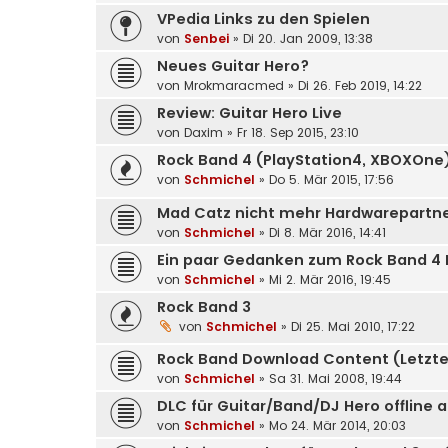
VPedia Links zu den Spielen
von
Senbei
»
Di 20. Jan 2009, 13:38
Neues Guitar Hero?
von
Mrokmaracmed
»
Di 26. Feb 2019, 14:22
Review: Guitar Hero Live
von
Daxim
»
Fr 18. Sep 2015, 23:10
Rock Band 4 (PlayStation4, XBOXOne
von
Schmichel
»
Do 5. Mär 2015, 17:56
Mad Catz nicht mehr Hardwarepartne
von
Schmichel
»
Di 8. Mär 2016, 14:41
Ein paar Gedanken zum Rock Band 4
von
Schmichel
»
Mi 2. Mär 2016, 19:45
Rock Band 3
von
Schmichel
»
Di 25. Mai 2010, 17:22
Rock Band Download Content (Letztes
von
Schmichel
»
Sa 31. Mai 2008, 19:44
DLC für Guitar/Band/DJ Hero offline 
von
Schmichel
»
Mo 24. Mär 2014, 20:03