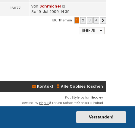
von
Schmichel
16077
So 19. Jul 2009, 14:39
180 Themen
1
2
3
4
Nächste
Gehe zu
Kontakt
Alle Cookies löschen
Flat Style by
Ian Bradley
Powered by
phpBB
® Forum Software © phpBB Limited
Deutsche Übersetzung durch
phpBB.de
Datenschutz
|
Nutzungsbedingungen
Verstanden!