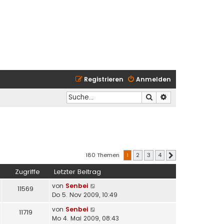
Registrieren
Anmelden
Suche
Erweiterte Suche
180 Themen
1
2
3
4
Nächste
Zugriffe
Letzter Beitrag
von
Senbei
11569
Do 5. Nov 2009, 10:49
von
Senbei
11719
Mo 4. Mai 2009, 08:43