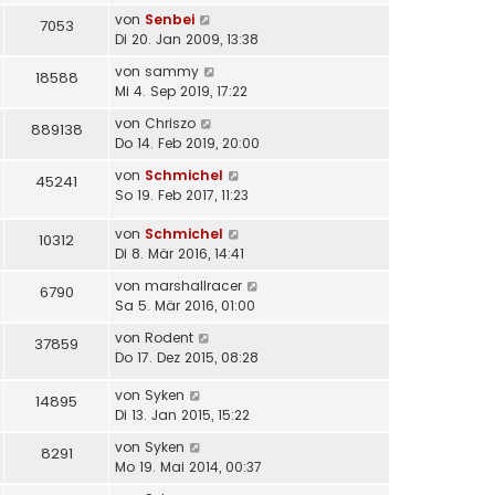
von
Senbei
7053
Di 20. Jan 2009, 13:38
von
sammy
18588
Mi 4. Sep 2019, 17:22
von
Chriszo
889138
Do 14. Feb 2019, 20:00
von
Schmichel
45241
So 19. Feb 2017, 11:23
von
Schmichel
10312
Di 8. Mär 2016, 14:41
von
marshallracer
6790
Sa 5. Mär 2016, 01:00
von
Rodent
37859
Do 17. Dez 2015, 08:28
von
Syken
14895
Di 13. Jan 2015, 15:22
von
Syken
8291
Mo 19. Mai 2014, 00:37