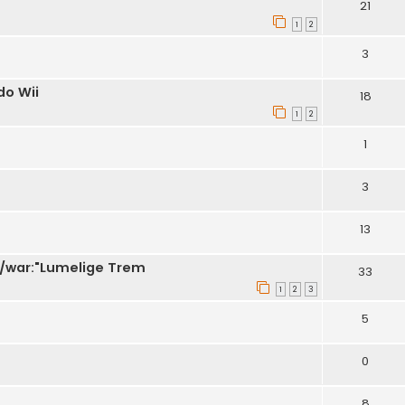
21
1
2
3
do Wii
18
1
2
1
3
13
 /war:"Lumelige Trem
33
1
2
3
5
0
8