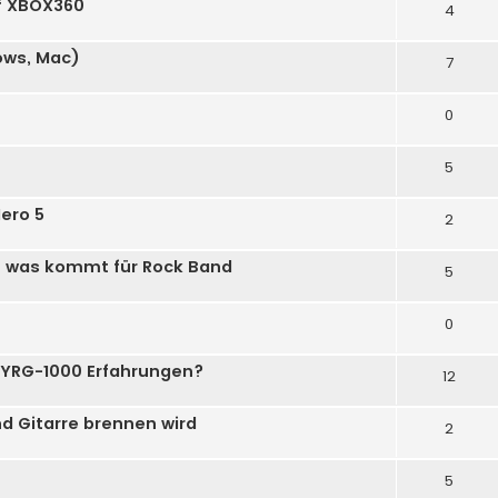
uf XBOX360
4
ows, Mac)
7
0
5
Hero 5
2
 - was kommt für Rock Band
5
0
r YRG-1000 Erfahrungen?
12
d Gitarre brennen wird
2
5