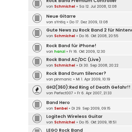
Rock Band Premium Controller
von
Schmichel
»
Sa 12. Jul 2008, 12:08
Neue Gitarre
von
sYntiq
»
Do 17. Dez 2009, 13:08
Gute News zu Rock Band 2 für Ninten
von
Schmichel
»
Do 16. Okt 2008, 20:55
Rock Band für iPhone!
von
hanzi
»
Fr 16. Okt 2009, 12:30
Rock Band AC/DC (Live)
von
Schmichel
»
Di 30. Sep 2008, 20:22
Rock Band Drum Silencer?
von
pinmanic
»
Mi 1. Apr 2009, 10:19
GH2(360):Red Ring of Death Gefahr!!
von
Perfect007
»
Fr 6. Apr 2007, 21:33
Band Hero
von
Senbei
»
Di 29. Sep 2009, 09:15
Logitech Wireless Guitar
von
Schmichel
»
Do 15. Okt 2009, 18:51
LEGO Rock Band