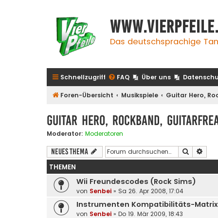
www.vierpfeile
Das deutschsprachige Tan
Schnellzugriff
FAQ
Über uns
Datenschu
Foren-Übersicht
Musikspiele
Guitar Hero, Ro
Guitar Hero, Rockband, Guitarfre
Moderator:
Moderatoren
Suche
Erwe
Neues Thema
THEMEN
Wii Freundescodes (Rock Sims)
von
Senbei
»
Sa 26. Apr 2008, 17:04
Instrumenten Kompatibilitäts-Matrix
von
Senbei
»
Do 19. Mär 2009, 18:43