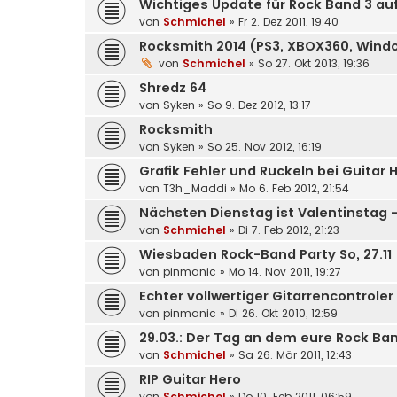
Wichtiges Update für Rock Band 3 a
von
Schmichel
»
Fr 2. Dez 2011, 19:40
Rocksmith 2014 (PS3, XBOX360, Wind
von
Schmichel
»
So 27. Okt 2013, 19:36
Shredz 64
von
Syken
»
So 9. Dez 2012, 13:17
Rocksmith
von
Syken
»
So 25. Nov 2012, 16:19
Grafik Fehler und Ruckeln bei Guitar 
von
T3h_Maddi
»
Mo 6. Feb 2012, 21:54
Nächsten Dienstag ist Valentinstag
von
Schmichel
»
Di 7. Feb 2012, 21:23
Wiesbaden Rock-Band Party So, 27.11
von
pinmanic
»
Mo 14. Nov 2011, 19:27
Echter vollwertiger Gitarrencontrole
von
pinmanic
»
Di 26. Okt 2010, 12:59
29.03.: Der Tag an dem eure Rock Ban
von
Schmichel
»
Sa 26. Mär 2011, 12:43
RIP Guitar Hero
von
Schmichel
»
Do 10. Feb 2011, 06:59