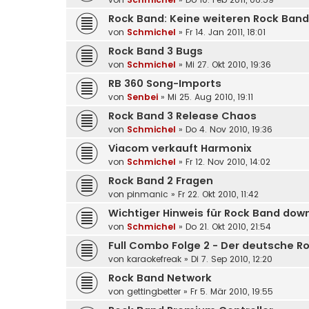
Rock Band: Keine weiteren Rock Band
von
Schmichel
»
Fr 14. Jan 2011, 18:01
Rock Band 3 Bugs
von
Schmichel
»
Mi 27. Okt 2010, 19:36
RB 360 Song-Imports
von
Senbei
»
Mi 25. Aug 2010, 19:11
Rock Band 3 Release Chaos
von
Schmichel
»
Do 4. Nov 2010, 19:36
Viacom verkauft Harmonix
von
Schmichel
»
Fr 12. Nov 2010, 14:02
Rock Band 2 Fragen
von
pinmanic
»
Fr 22. Okt 2010, 11:42
Wichtiger Hinweis für Rock Band down
von
Schmichel
»
Do 21. Okt 2010, 21:54
Full Combo Folge 2 - Der deutsche R
von
karaokefreak
»
Di 7. Sep 2010, 12:20
Rock Band Network
von
gettingbetter
»
Fr 5. Mär 2010, 19:55