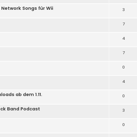
 Network Songs für Wii
3
7
4
7
0
4
loads ab dem 1.11.
0
ock Band Podcast
3
0