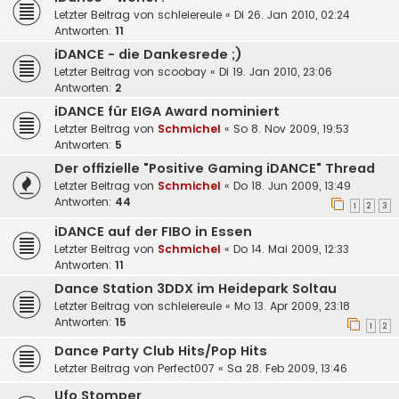
Letzter Beitrag von
schleiereule
«
Di 26. Jan 2010, 02:24
Antworten:
11
iDANCE - die Dankesrede ;)
Letzter Beitrag von
scoobay
«
Di 19. Jan 2010, 23:06
Antworten:
2
iDANCE für EIGA Award nominiert
Letzter Beitrag von
Schmichel
«
So 8. Nov 2009, 19:53
Antworten:
5
Der offizielle "Positive Gaming iDANCE" Thread
Letzter Beitrag von
Schmichel
«
Do 18. Jun 2009, 13:49
Antworten:
44
1
2
3
iDANCE auf der FIBO in Essen
Letzter Beitrag von
Schmichel
«
Do 14. Mai 2009, 12:33
Antworten:
11
Dance Station 3DDX im Heidepark Soltau
Letzter Beitrag von
schleiereule
«
Mo 13. Apr 2009, 23:18
Antworten:
15
1
2
Dance Party Club Hits/Pop Hits
Letzter Beitrag von
Perfect007
«
Sa 28. Feb 2009, 13:46
Ufo Stomper