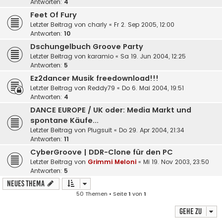
Antworten:
4
Feet Of Fury
Letzter Beitrag von
charly
«
Fr 2. Sep 2005, 12:00
Antworten:
10
Dschungelbuch Groove Party
Letzter Beitrag von
karamio
«
Sa 19. Jun 2004, 12:25
Antworten:
5
Ez2dancer Musik freedownload!!!
Letzter Beitrag von
Reddy79
«
Do 6. Mai 2004, 19:51
Antworten:
4
DANCE EUROPE / UK oder: Media Markt und
spontane Käufe...
Letzter Beitrag von
Plugsuit
«
Do 29. Apr 2004, 21:34
Antworten:
11
CyberGroove | DDR-Clone für den PC
Letzter Beitrag von
Grimmi Meloni
«
Mi 19. Nov 2003, 23:50
Antworten:
5
Neues Thema
50 Themen • Seite
1
von
1
Gehe zu