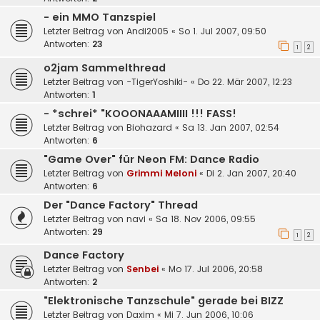
- ein MMO Tanzspiel
Letzter Beitrag von
Andi2005
«
So 1. Jul 2007, 09:50
Antworten:
23
1
2
o2jam Sammelthread
Letzter Beitrag von
-TigerYoshiki-
«
Do 22. Mär 2007, 12:23
Antworten:
1
- *schrei* "KOOONAAAMIIII !!! FASS!
Letzter Beitrag von
Biohazard
«
Sa 13. Jan 2007, 02:54
Antworten:
6
"Game Over" für Neon FM: Dance Radio
Letzter Beitrag von
Grimmi Meloni
«
Di 2. Jan 2007, 20:40
Antworten:
6
Der "Dance Factory" Thread
Letzter Beitrag von
navi
«
Sa 18. Nov 2006, 09:55
Antworten:
29
1
2
Dance Factory
Letzter Beitrag von
Senbei
«
Mo 17. Jul 2006, 20:58
Antworten:
2
"Elektronische Tanzschule" gerade bei BIZZ
Letzter Beitrag von
Daxim
«
Mi 7. Jun 2006, 10:06