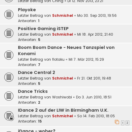
Letzter Beitrag von
Ching
«
Di 12. Nov 2013, 23:21
Playoke
Letzter Beitrag von
Schmichel
«
Mo 30. Sep 2013, 19:56
Antworten:
1
Positive Gaming iSTEP
Letzter Beitrag von
Schmichel
«
Mi 18. Apr 2012, 21:40
Antworten:
5
Boom Boom Dance - Neues Tanzspiel von
Konami
Letzter Beitrag von
flotaku
«
Mi 7. Mär 2012, 15:29
Antworten:
7
Dance Central 2
Letzter Beitrag von
Schmichel
«
Fr 21. Okt 2011, 19:48
Antworten:
5
Dance Tricks
Letzter Beitrag von
Woshiwobi
«
Do 3. Jun 2010, 18:51
Antworten:
2
IDance 2 auf der LIW in Birmingham U.K.
Letzter Beitrag von
Schmichel
«
So 14. Feb 2010, 18:05
Antworten:
15
1
2
iDance - woher?