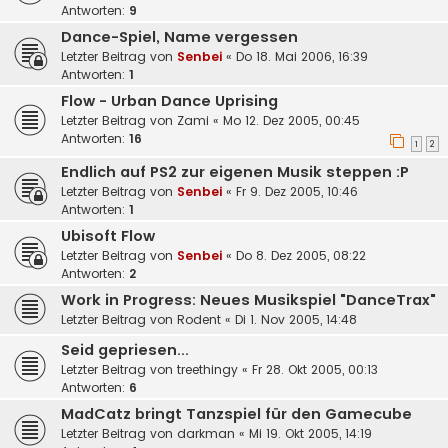
Antworten:
9
Dance-Spiel, Name vergessen
Letzter Beitrag von
Senbei
«
Do 18. Mai 2006, 16:39
Antworten:
1
Flow - Urban Dance Uprising
Letzter Beitrag von
Zami
«
Mo 12. Dez 2005, 00:45
Antworten:
16
1
2
Endlich auf PS2 zur eigenen Musik steppen :P
Letzter Beitrag von
Senbei
«
Fr 9. Dez 2005, 10:46
Antworten:
1
Ubisoft Flow
Letzter Beitrag von
Senbei
«
Do 8. Dez 2005, 08:22
Antworten:
2
Work in Progress: Neues Musikspiel "DanceTrax"
Letzter Beitrag von
Rodent
«
Di 1. Nov 2005, 14:48
Seid gepriesen...
Letzter Beitrag von
treethingy
«
Fr 28. Okt 2005, 00:13
Antworten:
6
MadCatz bringt Tanzspiel für den Gamecube
Letzter Beitrag von
darkman
«
Mi 19. Okt 2005, 14:19