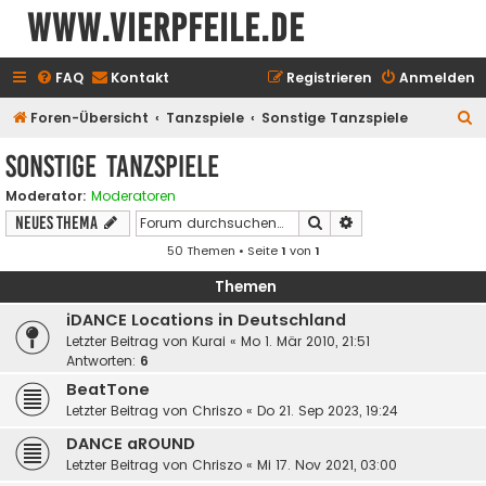
www.vierpfeile.de
FAQ
Kontakt
Registrieren
Anmelden
S
Foren-Übersicht
Tanzspiele
Sonstige Tanzspiele
u
Sonstige Tanzspiele
c
Moderator:
Moderatoren
h
Suche
Erweiterte Suche
Neues Thema
e
50 Themen • Seite
1
von
1
Themen
iDANCE Locations in Deutschland
Letzter Beitrag von
Kurai
«
Mo 1. Mär 2010, 21:51
Antworten:
6
BeatTone
Letzter Beitrag von
Chriszo
«
Do 21. Sep 2023, 19:24
DANCE aROUND
Letzter Beitrag von
Chriszo
«
Mi 17. Nov 2021, 03:00