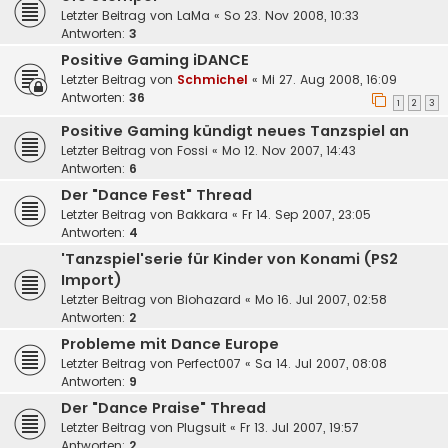
Letzter Beitrag von
LaMa
«
So 23. Nov 2008, 10:33
Antworten:
3
Positive Gaming iDANCE
Letzter Beitrag von
Schmichel
«
Mi 27. Aug 2008, 16:09
Antworten:
36
1
2
3
Positive Gaming kündigt neues Tanzspiel an
Letzter Beitrag von
Fossi
«
Mo 12. Nov 2007, 14:43
Antworten:
6
Der "Dance Fest" Thread
Letzter Beitrag von
Bakkara
«
Fr 14. Sep 2007, 23:05
Antworten:
4
'Tanzspiel'serie für Kinder von Konami (PS2
Import)
Letzter Beitrag von
Biohazard
«
Mo 16. Jul 2007, 02:58
Antworten:
2
Probleme mit Dance Europe
Letzter Beitrag von
Perfect007
«
Sa 14. Jul 2007, 08:08
Antworten:
9
Der "Dance Praise" Thread
Letzter Beitrag von
Plugsuit
«
Fr 13. Jul 2007, 19:57
Antworten:
2