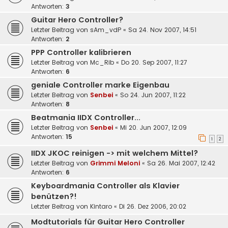
Antworten:
3
Guitar Hero Controller?
Letzter Beitrag von
sAm_vdP
«
Sa 24. Nov 2007, 14:51
Antworten:
2
PPP Controller kalibrieren
Letzter Beitrag von
Mc_Rib
«
Do 20. Sep 2007, 11:27
Antworten:
6
geniale Controller marke Eigenbau
Letzter Beitrag von
Senbei
«
So 24. Jun 2007, 11:22
Antworten:
8
Beatmania IIDX Controller...
Letzter Beitrag von
Senbei
«
Mi 20. Jun 2007, 12:09
Antworten:
15
1
2
IIDX JKOC reinigen -> mit welchem Mittel?
Letzter Beitrag von
Grimmi Meloni
«
Sa 26. Mai 2007, 12:42
Antworten:
6
Keyboardmania Controller als Klavier
benützen?!
Letzter Beitrag von
Kintaro
«
Di 26. Dez 2006, 20:02
Modtutorials für Guitar Hero Controller