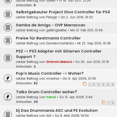
Letzter Beitrag von
Syken
«
Fr 16. Jun 2017, 13:24
Antworten:
6
Selbstgebauter Project Diva Controller für PS4
Letzter Beitrag von
Pelagir
«
Do 2. Jun 2016, 16:02
Samba de Amigo - OVP Marraccac
Letzter Beitrag von
gettingbetter
«
Mo 21. Feb 2011, 13:49
Preise für Beatmania Controller
Letzter Beitrag von
DanieluYoshikoto
«
Mi 22. Sep 2010, 16:38
PS2 -> PS3 Adapter mit Gitarren Controller
Support ?
Letzter Beitrag von
Grimmi Meloni
«
So 20. Jun 2010, 10:19
Antworten:
2
Pop'n Music Controller -> Woher?
Letzter Beitrag von
mowfax
«
Do 9. Apr 2009, 01:38
Antworten:
82
1
2
3
4
5
6
Taiko Drum Controller woher?
Letzter Beitrag von
hanzi
«
So 13. Apr 2008, 11:49
Antworten:
24
1
2
Dj Dao Drummania ASC und PE Evolution
Letzter Beitrag von
rb3
«
So 9. Mär 2008, 19:54