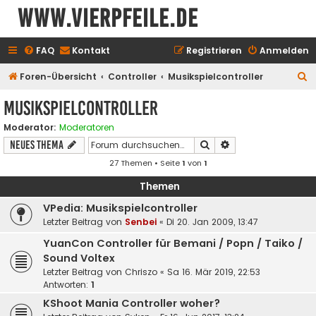
www.vierpfeile.de
FAQ
Kontakt
Registrieren
Anmelden
S
Foren-Übersicht
Controller
Musikspielcontroller
u
Musikspielcontroller
c
Moderator:
Moderatoren
h
Suche
Erweiterte Suche
Neues Thema
e
27 Themen • Seite
1
von
1
Themen
VPedia: Musikspielcontroller
Letzter Beitrag von
Senbei
«
Di 20. Jan 2009, 13:47
YuanCon Controller für Bemani / Popn / Taiko /
Sound Voltex
Letzter Beitrag von
Chriszo
«
Sa 16. Mär 2019, 22:53
Antworten:
1
KShoot Mania Controller woher?