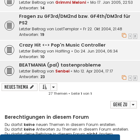
Letzter Beitrag von
Grimmi Meloni
«
Mo 17. Jan 2005, 22:53
Antworten:
14
Fragen zu GF3rd/DM2nd bzw. GF4th/DM3rd für
PS2
Letzter Beitrag von
LostTemplar
«
Fr 22. Okt 2004, 21:48
Antworten:
19
1
2
Crazy Hit <-> Pop'n Music Controller
Letzter Beitrag von
Halfling
«
Do 24. Jun 2004, 06:34
Antworten:
10
BEATMANIA (pal) tastenprobleme
Letzter Beitrag von
Senbei
«
Mo 12. Apr 2004, 17:17
Antworten:
23
1
2
Neues Thema
27 Themen • Seite
1
von
1
Gehe zu
Berechtigungen in diesem Forum
Du darfst
keine
neuen Themen in diesem Forum erstellen.
Du darfst
keine
Antworten zu Themen in diesem Forum erstellen.
Du darfst deine Beiträge in diesem Forum
nicht
ändern.
Du darfst deine Beiträge in diesem Forum
nicht
löschen.