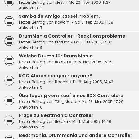
Letzter Beitrag von
siesti
«
Mo 20. Nov 2006, 11:37
Antworten:
1
Samba de Amigo Rassel Problem.
Letzter Beitrag von
howami
«
So 5. Feb 2006, 11:39
Antworten:
7
DrumMania Controller - Reaktionsprobleme
Letzter Beitrag von
ProfEich
«
Do 1. Dez 2005, 17:07
Antworten:
8
Welche Drums für Drum Mania
Letzter Beitrag von
flotaku
«
So 6. Nov 2005, 15:29
Antworten:
1
KOC Abmessungen - anyone?
Letzter Beitrag von
Rodent
«
Di 16. Aug 2005, 14:43
Antworten:
5
Überlegung vom kauf eines IIDX Controlers
Letzter Beitrag von
T3h_Maddi
«
Mo 23. Mai 2005, 17:29
Antworten:
6
Frage zu Beatmania Controller
Letzter Beitrag von
flotaku
«
Mi 11. Mai 2005, 14:46
Antworten:
12
Beatmania, Drummania und andere Controller