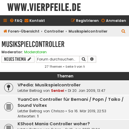
www.vierpfeile.de
FAQ
Kontakt
Registrieren
Anmelden
S
Foren-Übersicht
Controller
Musikspielcontroller
u
Musikspielcontroller
c
Moderator:
Moderatoren
h
Suche
Erweiterte Suche
Neues Thema
e
27 Themen • Seite
1
von
1
Themen
VPedia: Musikspielcontroller
Letzter Beitrag von
Senbei
«
Di 20. Jan 2009, 13:47
YuanCon Controller für Bemani / Popn / Taiko /
Sound Voltex
Letzter Beitrag von
Chriszo
«
Sa 16. Mär 2019, 22:53
Antworten:
1
KShoot Mania Controller woher?