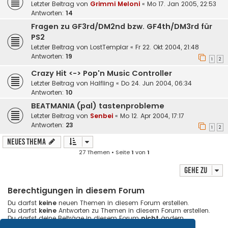
Letzter Beitrag von
Grimmi Meloni
«
Mo 17. Jan 2005, 22:53
Antworten:
14
Fragen zu GF3rd/DM2nd bzw. GF4th/DM3rd für
PS2
Letzter Beitrag von
LostTemplar
«
Fr 22. Okt 2004, 21:48
Antworten:
19
1
2
Crazy Hit <-> Pop'n Music Controller
Letzter Beitrag von
Halfling
«
Do 24. Jun 2004, 06:34
Antworten:
10
BEATMANIA (pal) tastenprobleme
Letzter Beitrag von
Senbei
«
Mo 12. Apr 2004, 17:17
Antworten:
23
1
2
Neues Thema
27 Themen • Seite
1
von
1
Gehe zu
Berechtigungen in diesem Forum
Du darfst
keine
neuen Themen in diesem Forum erstellen.
Du darfst
keine
Antworten zu Themen in diesem Forum erstellen.
Du darfst deine Beiträge in diesem Forum
nicht
ändern.
Du darfst deine Beiträge in diesem Forum
nicht
löschen.