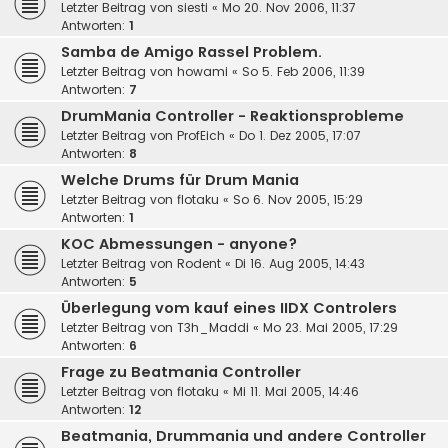
Letzter Beitrag von
siesti
«
Mo 20. Nov 2006, 11:37
Antworten:
1
Samba de Amigo Rassel Problem.
Letzter Beitrag von
howami
«
So 5. Feb 2006, 11:39
Antworten:
7
DrumMania Controller - Reaktionsprobleme
Letzter Beitrag von
ProfEich
«
Do 1. Dez 2005, 17:07
Antworten:
8
Welche Drums für Drum Mania
Letzter Beitrag von
flotaku
«
So 6. Nov 2005, 15:29
Antworten:
1
KOC Abmessungen - anyone?
Letzter Beitrag von
Rodent
«
Di 16. Aug 2005, 14:43
Antworten:
5
Überlegung vom kauf eines IIDX Controlers
Letzter Beitrag von
T3h_Maddi
«
Mo 23. Mai 2005, 17:29
Antworten:
6
Frage zu Beatmania Controller
Letzter Beitrag von
flotaku
«
Mi 11. Mai 2005, 14:46
Antworten:
12
Beatmania, Drummania und andere Controller