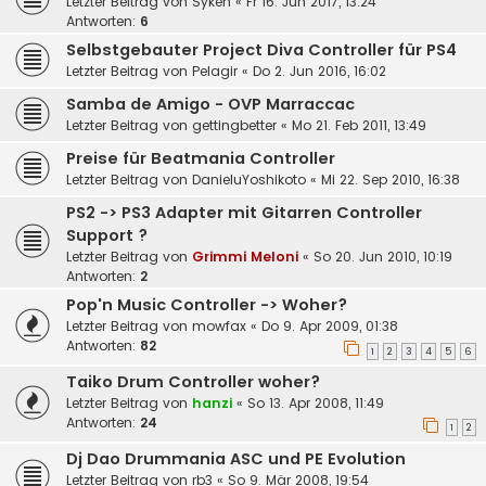
Letzter Beitrag von
Syken
«
Fr 16. Jun 2017, 13:24
Antworten:
6
Selbstgebauter Project Diva Controller für PS4
Letzter Beitrag von
Pelagir
«
Do 2. Jun 2016, 16:02
Samba de Amigo - OVP Marraccac
Letzter Beitrag von
gettingbetter
«
Mo 21. Feb 2011, 13:49
Preise für Beatmania Controller
Letzter Beitrag von
DanieluYoshikoto
«
Mi 22. Sep 2010, 16:38
PS2 -> PS3 Adapter mit Gitarren Controller
Support ?
Letzter Beitrag von
Grimmi Meloni
«
So 20. Jun 2010, 10:19
Antworten:
2
Pop'n Music Controller -> Woher?
Letzter Beitrag von
mowfax
«
Do 9. Apr 2009, 01:38
Antworten:
82
1
2
3
4
5
6
Taiko Drum Controller woher?
Letzter Beitrag von
hanzi
«
So 13. Apr 2008, 11:49
Antworten:
24
1
2
Dj Dao Drummania ASC und PE Evolution
Letzter Beitrag von
rb3
«
So 9. Mär 2008, 19:54