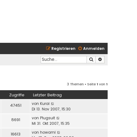
Registrieren
Anmelden
Suche
Erweiterte Suche
3 Themen • Seite
1
von
1
Zugriffe
Letzter Beitrag
von
Kurai
47451
Di 13. Nov 2007, 15:30
von
Plugsuit
8691
Mi 31. Okt 2007, 15:35
von
howami
16613