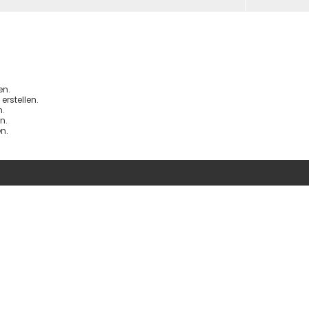
en.
rstellen.
.
n.
n.