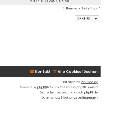
Mo 17. Sep 2007, 06:56
3 Themen • Seite
1
von
1
Gehe zu
Kontakt
Alle Cookies löschen
Flat Style by
Ian Bradley
Powered by
phpBB
® Forum Software © phpBB Limited
Deutsche Übersetzung durch
phpBB.de
Datenschutz
|
Nutzungsbedingungen