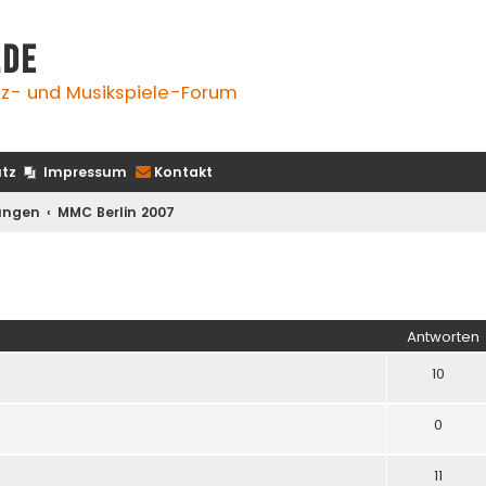
.de
z- und Musikspiele-Forum
tz
Impressum
Kontakt
ungen
MMC Berlin 2007
rte Suche
Antworten
10
0
11