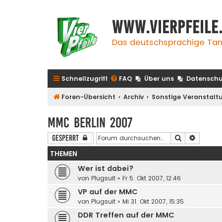
www.vierpfeile
Das deutschsprachige Tan
Schnellzugriff
FAQ
Über uns
Datenschu
Foren-Übersicht
Archiv
Sonstige Veranstalt
MMC Berlin 2007
Suche
Erweite
Gesperrt
THEMEN
Wer ist dabei?
von
Plugsuit
»
Fr 5. Okt 2007, 12:46
VP auf der MMC
von
Plugsuit
»
Mi 31. Okt 2007, 15:35
DDR Treffen auf der MMC