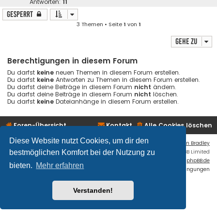
Antworten:
11
Gesperrt
3 Themen • Seite
1
von
1
Gehe zu
Berechtigungen in diesem Forum
Du darfst
keine
neuen Themen in diesem Forum erstellen.
Du darfst
keine
Antworten zu Themen in diesem Forum erstellen.
Du darfst deine Beiträge in diesem Forum
nicht
ändern.
Du darfst deine Beiträge in diesem Forum
nicht
löschen.
Du darfst
keine
Dateianhänge in diesem Forum erstellen.
Foren-Übersicht
Kontakt
Alle Cookies löschen
Diese Website nutzt Cookies, um dir den
Flat Style by
Ian Bradley
bestmöglichen Komfort bei der Nutzung zu
Powered by
phpBB
® Forum Software © phpBB Limited
Deutsche Übersetzung durch
phpBB.de
bieten.
Mehr erfahren
Datenschutz
|
Nutzungsbedingungen
Verstanden!