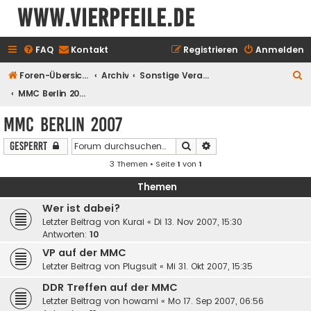
www.vierpfeile.de
FAQ
Kontakt
Registrieren
Anmelden
S
Foren-Übersicht
Archiv
Sonstige Veranstaltungen
u
MMC Berlin 2007
c
MMC Berlin 2007
h
Suche
Erweiterte Suche
Gesperrt
e
3 Themen • Seite
1
von
1
Themen
Wer ist dabei?
Letzter Beitrag von
Kurai
«
Di 13. Nov 2007, 15:30
Antworten:
10
VP auf der MMC
Letzter Beitrag von
Plugsuit
«
Mi 31. Okt 2007, 15:35
DDR Treffen auf der MMC
Letzter Beitrag von
howami
«
Mo 17. Sep 2007, 06:56