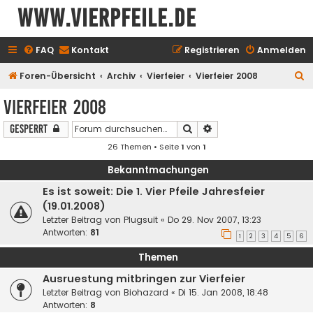
www.vierpfeile.de
FAQ
Kontakt
Registrieren
Anmelden
S
Foren-Übersicht
Archiv
Vierfeier
Vierfeier 2008
u
Vierfeier 2008
c
Suche
Erweiterte Suche
Gesperrt
h
26 Themen • Seite
1
von
1
e
Bekanntmachungen
Es ist soweit: Die 1. Vier Pfeile Jahresfeier
(19.01.2008)
Letzter Beitrag von
Plugsuit
«
Do 29. Nov 2007, 13:23
Antworten:
81
1
2
3
4
5
6
Themen
Ausruestung mitbringen zur Vierfeier
Letzter Beitrag von
Biohazard
«
Di 15. Jan 2008, 18:48
Antworten:
8