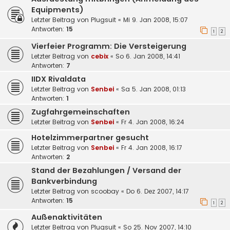
Equipments)
Letzter Beitrag von
Plugsuit
«
Mi 9. Jan 2008, 15:07
Antworten:
15
1
2
Vierfeier Programm: Die Versteigerung
Letzter Beitrag von
cebix
«
So 6. Jan 2008, 14:41
Antworten:
7
IIDX Rivaldata
Letzter Beitrag von
Senbei
«
Sa 5. Jan 2008, 01:13
Antworten:
1
Zugfahrgemeinschaften
Letzter Beitrag von
Senbei
«
Fr 4. Jan 2008, 16:24
Hotelzimmerpartner gesucht
Letzter Beitrag von
Senbei
«
Fr 4. Jan 2008, 16:17
Antworten:
2
Stand der Bezahlungen / Versand der
Bankverbindung
Letzter Beitrag von
scoobay
«
Do 6. Dez 2007, 14:17
Antworten:
15
1
2
Außenaktivitäten
Letzter Beitrag von
Plugsuit
«
So 25. Nov 2007, 14:10