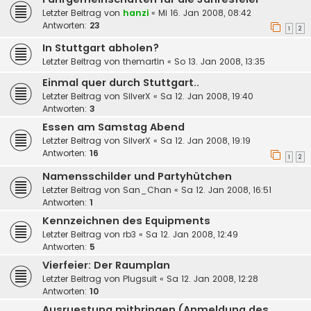
Letzter Beitrag von
hanzi
«
Mi 16. Jan 2008, 08:42
Antworten:
23
1
2
In Stuttgart abholen?
Letzter Beitrag von
themartin
«
So 13. Jan 2008, 13:35
Einmal quer durch Stuttgart..
Letzter Beitrag von
SilverX
«
Sa 12. Jan 2008, 19:40
Antworten:
3
Essen am Samstag Abend
Letzter Beitrag von
SilverX
«
Sa 12. Jan 2008, 19:19
Antworten:
16
1
2
Namensschilder und Partyhütchen
Letzter Beitrag von
San_Chan
«
Sa 12. Jan 2008, 16:51
Antworten:
1
Kennzeichnen des Equipments
Letzter Beitrag von
rb3
«
Sa 12. Jan 2008, 12:49
Antworten:
5
Vierfeier: Der Raumplan
Letzter Beitrag von
Plugsuit
«
Sa 12. Jan 2008, 12:28
Antworten:
10
Ausruestung mitbringen (Anmeldung des