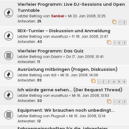
Vierfeier Programm: Live DJ-Sessions und Open
Turntable
Letzter Beitrag von
Senbei
«
Mi 23. Jan 2008, 12:25
Antworten:
25
1
2
IIDX-Turnier - Diskussion und Anmeldung
Letzter Beitrag von
wuselfuzz
«
Fr 18. Jan 2008, 21:47
Antworten:
43
1
2
3
Vierfeier Programm: Das Quiz
Letzter Beitrag von
Daxim
«
Do 17. Jan 2008, 10:41
Antworten:
11
Ausrüstung mitbringen (Fragen, Diskussion)
Letzter Beitrag von
rb3
«
Mi 16. Jan 2008, 14:06
Antworten:
83
1
2
3
4
5
6
Ich würde gerne sehen... (Der Request Thread)
Letzter Beitrag von
wuselfuzz
«
Mi 16. Jan 2008, 13:53
Antworten:
30
1
2
3
Equipment: Wir brauchen noch unbedingt...
Letzter Beitrag von
Plugsuit
«
Mi 16. Jan 2008, 12:14
Antworten:
12
Fahrgemeinschaften für die Jahresfeier