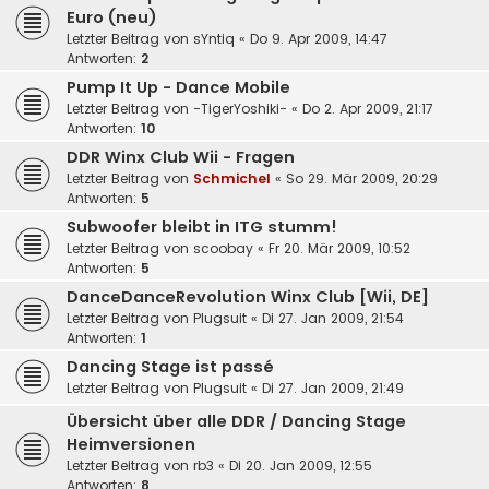
Euro (neu)
Letzter Beitrag von
sYntiq
«
Do 9. Apr 2009, 14:47
Antworten:
2
Pump It Up - Dance Mobile
Letzter Beitrag von
-TigerYoshiki-
«
Do 2. Apr 2009, 21:17
Antworten:
10
DDR Winx Club Wii - Fragen
Letzter Beitrag von
Schmichel
«
So 29. Mär 2009, 20:29
Antworten:
5
Subwoofer bleibt in ITG stumm!
Letzter Beitrag von
scoobay
«
Fr 20. Mär 2009, 10:52
Antworten:
5
DanceDanceRevolution Winx Club [Wii, DE]
Letzter Beitrag von
Plugsuit
«
Di 27. Jan 2009, 21:54
Antworten:
1
Dancing Stage ist passé
Letzter Beitrag von
Plugsuit
«
Di 27. Jan 2009, 21:49
Übersicht über alle DDR / Dancing Stage
Heimversionen
Letzter Beitrag von
rb3
«
Di 20. Jan 2009, 12:55
Antworten:
8