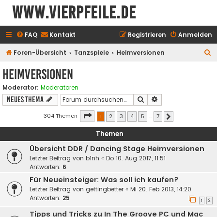
www.vierpfeile.de
FAQ
Kontakt
Registrieren
Anmelden
S
Foren-Übersicht
Tanzspiele
Heimversionen
u
Heimversionen
c
Moderator:
Moderatoren
h
Suche
Erweiterte Suche
Neues Thema
e
Seite
1
von
7
304 Themen
1
2
3
4
5
…
7
Nächste
Themen
Übersicht DDR / Dancing Stage Heimversionen
Letzter Beitrag von
b1nh
«
Do 10. Aug 2017, 11:51
Antworten:
6
Für Neueinsteiger: Was soll ich kaufen?
Letzter Beitrag von
gettingbetter
«
Mi 20. Feb 2013, 14:20
Antworten:
25
1
2
Tipps und Tricks zu In The Groove PC und Mac