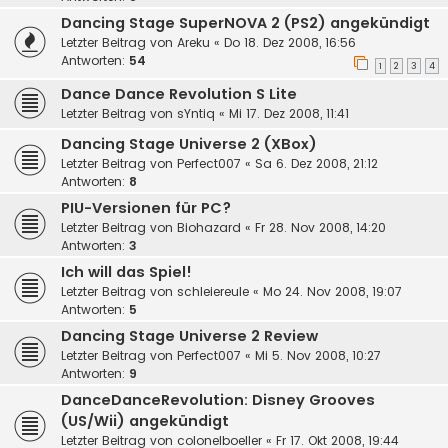
Dancing Stage SuperNOVA 2 (PS2) angekündigt
Letzter Beitrag von
Areku
«
Do 18. Dez 2008, 16:56
Antworten:
54
1
2
3
4
Dance Dance Revolution S Lite
Letzter Beitrag von
sYntiq
«
Mi 17. Dez 2008, 11:41
Dancing Stage Universe 2 (XBox)
Letzter Beitrag von
Perfect007
«
Sa 6. Dez 2008, 21:12
Antworten:
8
PIU-Versionen für PC?
Letzter Beitrag von
Biohazard
«
Fr 28. Nov 2008, 14:20
Antworten:
3
Ich will das Spiel!
Letzter Beitrag von
schleiereule
«
Mo 24. Nov 2008, 19:07
Antworten:
5
Dancing Stage Universe 2 Review
Letzter Beitrag von
Perfect007
«
Mi 5. Nov 2008, 10:27
Antworten:
9
DanceDanceRevolution: Disney Grooves
(US/Wii) angekündigt
Letzter Beitrag von
colonelboeller
«
Fr 17. Okt 2008, 19:44