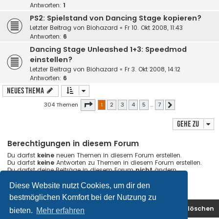
Antworten:
1
PS2: Spielstand von Dancing Stage kopieren?
Letzter Beitrag von
Biohazard
«
Fr 10. Okt 2008, 11:43
Antworten:
6
Dancing Stage Unleashed 1+3: Speedmod
einstellen?
Letzter Beitrag von
Biohazard
«
Fr 3. Okt 2008, 14:12
Antworten:
6
Neues Thema
Seite
1
von
7
304 Themen
1
2
3
4
5
…
7
Nächste
Gehe zu
Berechtigungen in diesem Forum
Du darfst
keine
neuen Themen in diesem Forum erstellen.
Du darfst
keine
Antworten zu Themen in diesem Forum erstellen.
Du darfst deine Beiträge in diesem Forum
nicht
ändern.
Du darfst deine Beiträge in diesem Forum
nicht
löschen.
Du darfst
keine
Dateianhänge in diesem Forum erstellen.
Diese Website nutzt Cookies, um dir den
bestmöglichen Komfort bei der Nutzung zu
Foren-Übersicht
Kontakt
Alle Cookies löschen
bieten.
Mehr erfahren