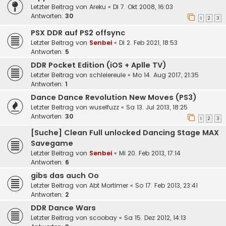
Letzter Beitrag von
Areku
«
Di 7. Okt 2008, 16:03
Antworten:
30
1
2
3
PSX DDR auf PS2 offsync
Letzter Beitrag von
Senbei
«
Di 2. Feb 2021, 18:53
Antworten:
5
DDR Pocket Edition (iOS + Aplle TV)
Letzter Beitrag von
schleiereule
«
Mo 14. Aug 2017, 21:35
Antworten:
1
Dance Dance Revolution New Moves (PS3)
Letzter Beitrag von
wuselfuzz
«
Sa 13. Jul 2013, 18:25
Antworten:
30
1
2
3
[Suche] Clean Full unlocked Dancing Stage MAX
Savegame
Letzter Beitrag von
Senbei
«
Mi 20. Feb 2013, 17:14
Antworten:
6
gibs das auch Oo
Letzter Beitrag von
Abt Mortimer
«
So 17. Feb 2013, 23:41
Antworten:
2
DDR Dance Wars
Letzter Beitrag von
scoobay
«
Sa 15. Dez 2012, 14:13