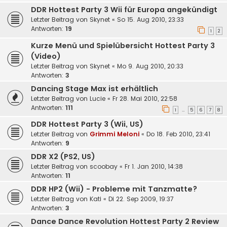
DDR Hottest Party 3 Wii für Europa angekündigt
Letzter Beitrag von
Skynet
«
So 15. Aug 2010, 23:33
Antworten:
19
1
2
Kurze Menü und Spielübersicht Hottest Party 3
(Video)
Letzter Beitrag von
Skynet
«
Mo 9. Aug 2010, 20:33
Antworten:
3
Dancing Stage Max ist erhältlich
Letzter Beitrag von
Lucie
«
Fr 28. Mai 2010, 22:58
Antworten:
111
1
5
6
7
8
…
DDR Hottest Party 3 (Wii, US)
Letzter Beitrag von
Grimmi Meloni
«
Do 18. Feb 2010, 23:41
Antworten:
9
DDR X2 (PS2, US)
Letzter Beitrag von
scoobay
«
Fr 1. Jan 2010, 14:38
Antworten:
11
DDR HP2 (Wii) - Probleme mit Tanzmatte?
Letzter Beitrag von
Kati
«
Di 22. Sep 2009, 19:37
Antworten:
3
Dance Dance Revolution Hottest Party 2 Review