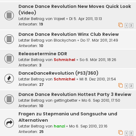
Dance Dance Revolution New Moves Quick Look
(Video)
Letzter Beitrag von
Vojeet
«
Di 5. Apr 2011, 13:13
Antworten:
19
1
2
Dance Dance Revolution Winx Club Review
Letzter Beitrag von
Blackychan
«
Do 17. Mär 2011, 21:49
Antworten:
10
Releasetermine DDR
Letzter Beitrag von
Schmichel
«
So 6. Mär 2011, 18:26
Antworten:
3
DanceDanceRevolution (PS3/360)
Letzter Beitrag von
Schmichel
«
Mi 8. Dez 2010, 21:54
Antworten:
27
1
2
Dance Dance Revolution Hottest Party 3 Review
Letzter Beitrag von
gettingbetter
«
Mo 6. Sep 2010, 17:50
Antworten:
10
Fragen zu Stepmania und Songsuche und
Alternativen
Letzter Beitrag von
hanzi
«
Mo 6. Sep 2010, 23:16
Antworten:
25
1
2