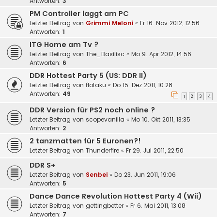
Antworten:
3
PM Controller laggt am PC
Letzter Beitrag von
Grimmi Meloni
«
Fr 16. Nov 2012, 12:56
Antworten:
1
ITG Home am Tv ?
Letzter Beitrag von
The_Basilisc
«
Mo 9. Apr 2012, 14:56
Antworten:
6
DDR Hottest Party 5 (US: DDR II)
Letzter Beitrag von
flotaku
«
Do 15. Dez 2011, 10:28
Antworten:
49
1
2
3
4
DDR Version für PS2 noch online ?
Letzter Beitrag von
scopevanilla
«
Mo 10. Okt 2011, 13:35
Antworten:
2
2 tanzmatten für 5 Euronen?!
Letzter Beitrag von
Thunderfire
«
Fr 29. Jul 2011, 22:50
DDR S+
Letzter Beitrag von
Senbei
«
Do 23. Jun 2011, 19:06
Antworten:
5
Dance Dance Revolution Hottest Party 4 (Wii)
Letzter Beitrag von
gettingbetter
«
Fr 6. Mai 2011, 13:08
Antworten:
7