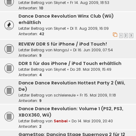
Letzter Beitrag von
Skynet
«
Fr 14. Aug 2009, 18:53
Antworten:
10
Dance Dance Revolution Winx Club (Wii)
erhältlich
Letzter Beitrag von
Skynet
«
Di 11. Aug 2009, 16:09
Antworten:
42
1
2
3
REVIEW DDR S für iPhone / iPod Touch!
Letzter Beitrag von
MangoJ
«
Di 16. Jun 2009, 07:54
Antworten:
9
DDR S für das iPhone / iPod Touch erhältlich
Letzter Beitrag von
Skynet
«
Do 28. Mai 2009, 15:49
Antworten:
4
Dance Dance Revolution Hottest Party 2 (Wii,
De)
Letzter Beitrag von
schleiereule
«
Fr 15. Mai 2009, 11:18
Antworten:
9
Dance Dance Revolution: Volume 1 (PS2, PS3,
XBOX360, Wii)
Letzter Beitrag von
Senbei
«
Do 14. Mai 2009, 20:40
Antworten:
2
GameStop: Dancing Stage Supernova 2 für 12