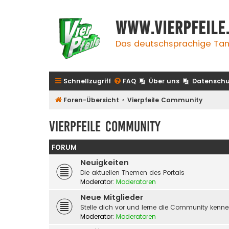
www.vierpfeile
Das deutschsprachige Tan
Schnellzugriff
FAQ
Über uns
Datenschu
Foren-Übersicht
Vierpfeile Community
Vierpfeile Community
FORUM
Neuigkeiten
Die aktuellen Themen des Portals
Moderator:
Moderatoren
Neue Mitglieder
Stelle dich vor und lerne die Community kenn
Moderator:
Moderatoren