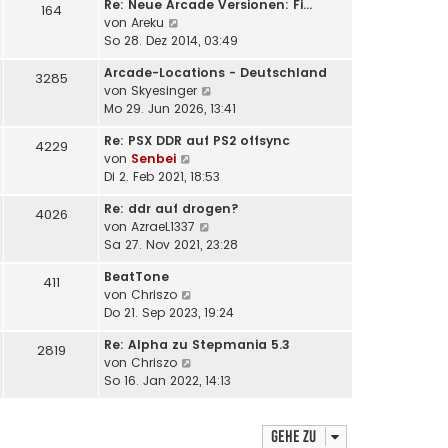
Re: Neue Arcade Versionen: Fi…
e
164
r
N
von
Areku
s
B
e
So 28. Dez 2014, 03:49
t
e
u
e
i
Arcade-Locations - Deutschland
e
3285
r
t
N
von
Skyesinger
s
B
r
e
Mo 29. Jun 2026, 13:41
t
e
a
u
e
i
g
Re: PSX DDR auf PS2 offsync
e
4229
r
t
N
von
Senbei
s
B
r
e
Di 2. Feb 2021, 18:53
t
e
a
u
e
i
g
Re: ddr auf drogen?
e
4026
r
t
N
von
AzraeL1337
s
B
r
e
Sa 27. Nov 2021, 23:28
t
e
a
u
e
i
g
BeatTone
e
411
r
t
N
von
Chriszo
s
B
r
e
Do 21. Sep 2023, 19:24
t
e
a
u
e
i
g
Re: Alpha zu Stepmania 5.3
e
2819
r
t
N
von
Chriszo
s
B
r
e
So 16. Jan 2022, 14:13
t
e
a
u
e
i
g
e
r
t
s
Gehe zu
B
r