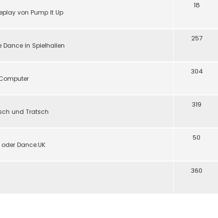
18
eplay von Pump It Up
257
 Dance in Spielhallen
304
d Computer
319
tsch und Tratsch
50
y oder Dance:UK
360