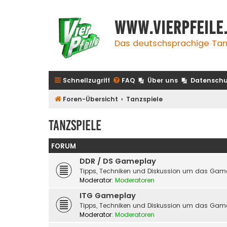
www.vierpfeile
Das deutschsprachige Tan
Schnellzugriff
FAQ
Über uns
Datenschu
Foren-Übersicht
Tanzspiele
Tanzspiele
FORUM
DDR / DS Gameplay
Tipps, Techniken und Diskussion um das Gam
Moderator:
Moderatoren
ITG Gameplay
Tipps, Techniken und Diskussion um das Game
Moderator:
Moderatoren