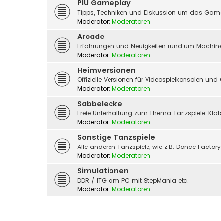
PIU Gameplay
Tipps, Techniken und Diskussion um das Gam
Moderator:
Moderatoren
Arcade
Erfahrungen und Neuigkeiten rund um Machine
Moderator:
Moderatoren
Heimversionen
Offizielle Versionen für Videospielkonsolen un
Moderator:
Moderatoren
Sabbelecke
Freie Unterhaltung zum Thema Tanzspiele, Kla
Moderator:
Moderatoren
Sonstige Tanzspiele
Alle anderen Tanzspiele, wie z.B. Dance Factor
Moderator:
Moderatoren
Simulationen
DDR / ITG am PC mit StepMania etc.
Moderator:
Moderatoren