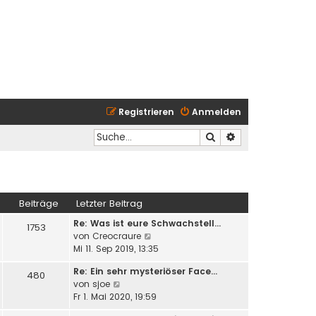
Registrieren
Anmelden
Suche
Erweiterte Suche
Beiträge
Letzter Beitrag
Re: Was ist eure Schwachstell…
1753
N
von
Creocraure
e
Mi 11. Sep 2019, 13:35
u
Re: Ein sehr mysteriöser Face…
e
480
N
von
sjoe
s
e
Fr 1. Mai 2020, 19:59
t
u
e