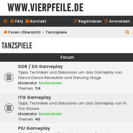
www.vierpfeile.de
FAQ
Kontakt
Registrieren
Anmelden
S
Foren-Übersicht
Tanzspiele
u
Tanzspiele
c
h
Forum
e
DDR / DS Gameplay
Tipps, Techniken und Diskussion um das Gameplay von
Dance Dance Revolution und Dancing Stage
Moderator:
Moderatoren
Themen:
114
ITG Gameplay
Tipps, Techniken und Diskussion um das Gameplay von In
The Groove
Moderator:
Moderatoren
Themen:
40
PIU Gameplay