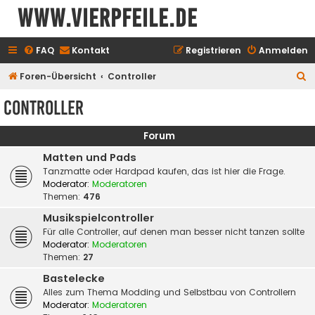
www.vierpfeile.de
FAQ
Kontakt
Registrieren
Anmelden
S
Foren-Übersicht
Controller
u
Controller
c
h
Forum
e
Matten und Pads
Tanzmatte oder Hardpad kaufen, das ist hier die Frage.
Moderator:
Moderatoren
Themen:
476
Musikspielcontroller
Für alle Controller, auf denen man besser nicht tanzen sollte
Moderator:
Moderatoren
Themen:
27
Bastelecke
Alles zum Thema Modding und Selbstbau von Controllern
Moderator:
Moderatoren