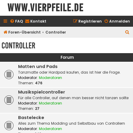
www.vierpfeile.de
FAQ
Kontakt
Registrieren
Anmelden
S
Foren-Übersicht
Controller
u
Controller
c
h
Forum
e
Matten und Pads
Tanzmatte oder Hardpad kaufen, das ist hier die Frage.
Moderator:
Moderatoren
Themen:
476
Musikspielcontroller
Für alle Controller, auf denen man besser nicht tanzen sollte
Moderator:
Moderatoren
Themen:
27
Bastelecke
Alles zum Thema Modding und Selbstbau von Controllern
Moderator:
Moderatoren