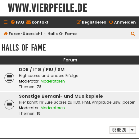
www.vierpfeile.de
FAQ
Kontakt
Registrieren
Anmelden
S
Foren-Übersicht
Halls Of Fame
u
Halls Of Fame
c
h
Forum
e
DDR / ITG / PIU / SM
Highscores und andere Erfolge
Moderator:
Moderatoren
Themen:
78
Sonstige Bemani- und Musikspiele
Hier könnt Ihr Eure Scores zu IIDX, PnM, Amplitude usw. posten
Moderator:
Moderatoren
Themen:
18
Gehe zu