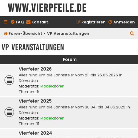
www.vierpfeile.de
FAQ
Kontakt
Registrieren
Anmelden
S
Foren-Übersicht
VP Veranstaltungen
u
VP Veranstaltungen
c
h
Forum
e
Vierfeier 2026
Alles rund um die Jahresfeier vom 21. bis 25.05.2026 in
Dörverden
Moderator:
Moderatoren
Themen:
9
Vierfeier 2025
Alles rund um die Jahresfeier vom 30.04. bis 04.05.2025 in
Dörverden
Moderator:
Moderatoren
Themen:
11
Vierfeier 2024