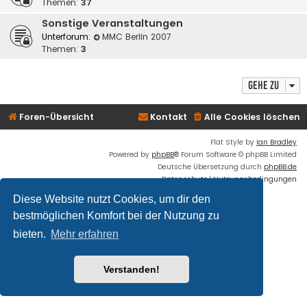
Themen:
37
Sonstige Veranstaltungen
Unterforum:
MMC Berlin 2007
Themen:
3
Gehe zu
Foren-Übersicht
Kontakt
Alle Cookies löschen
Flat Style by
Ian Bradley
Powered by
phpBB
® Forum Software © phpBB Limited
Deutsche Übersetzung durch
phpBB.de
Datenschutz
|
Nutzungsbedingungen
Diese Website nutzt Cookies, um dir den
bestmöglichen Komfort bei der Nutzung zu
bieten.
Mehr erfahren
Verstanden!