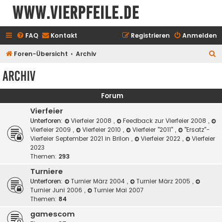
www.vierpfeile.de
FAQ
Kontakt
Registrieren
Anmelden
S
Foren-Übersicht
Archiv
u
Archiv
c
h
Forum
e
Vierfeier
Unterforen:
Vierfeier 2008
,
Feedback zur Vierfeier 2008
,
Vierfeier 2009
,
Vierfeier 2010
,
Vierfeier "2011"
,
"Ersatz"-
Vierfeier September 2021 in Brilon
,
Vierfeier 2022
,
Vierfeier
2023
Themen:
293
Turniere
Unterforen:
Turnier März 2004
,
Turnier März 2005
,
Turnier Juni 2006
,
Turnier Mai 2007
Themen:
84
gamescom