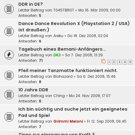
DDR in DE?
Letzter Beitrag von
T045TBR0T
«
Mo 16. Mär 2009, 00:00
Antworten:
5
Dance Dance Revolution X (Playstation 2 / USA)
ist draußen:)
Letzter Beitrag von
Areku
«
Do 18. Dez 2008, 02:04
Antworten:
6
Tagebuch eines Bemani-Anfängers...
Letzter Beitrag von
DK3
«
So 7. Dez 2008, 13:29
Antworten:
71
1
2
3
4
5
Pfeil meiner Tanzmatte funktioniert nicht.
Letzter Beitrag von
Biohazard
«
Sa 6. Dez 2008, 15:46
Antworten:
8
10 Jahre DDR
Letzter Beitrag von
Ching
«
Mo 24. Nov 2008, 17:07
Antworten:
6
Ich bin süchtig und suche jetzt ein geeignetes
Pad und Spiel
Letzter Beitrag von
Grimmi Meloni
«
Fr 12. Sep 2008, 06:45
Antworten:
7
Tipps zur einsparung von Kraft ?