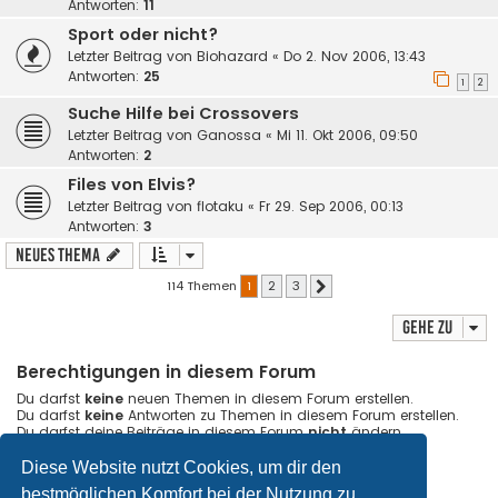
Antworten:
11
Sport oder nicht?
Letzter Beitrag von
Biohazard
«
Do 2. Nov 2006, 13:43
Antworten:
25
1
2
Suche Hilfe bei Crossovers
Letzter Beitrag von
Ganossa
«
Mi 11. Okt 2006, 09:50
Antworten:
2
Files von Elvis?
Letzter Beitrag von
flotaku
«
Fr 29. Sep 2006, 00:13
Antworten:
3
Neues Thema
114 Themen
1
2
3
Nächste
Gehe zu
Berechtigungen in diesem Forum
Du darfst
keine
neuen Themen in diesem Forum erstellen.
Du darfst
keine
Antworten zu Themen in diesem Forum erstellen.
Du darfst deine Beiträge in diesem Forum
nicht
ändern.
Du darfst deine Beiträge in diesem Forum
nicht
löschen.
Du darfst
keine
Dateianhänge in diesem Forum erstellen.
Diese Website nutzt Cookies, um dir den
bestmöglichen Komfort bei der Nutzung zu