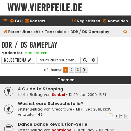
www.vierpfeile.de
FAQ
Kontakt
Registrieren
Anmelden
S
Foren-Übersicht
Tanzspiele
DDR / DS Gameplay
u
DDR / DS Gameplay
c
Moderator:
Moderatoren
h
Suche
Erweiterte Suche
Neues Thema
e
114 Themen
1
2
3
Nächste
Themen
A Guide to Stepping
Letzter Beitrag von
Senbei
«
Di 20. Jan 2009, 13:31
Was ist eure Schwachstelle?
Letzter Beitrag von
Creocraure
«
Mi 11. Sep 2019, 13:35
Antworten:
42
1
2
3
Dance Dance Revolution-Serie
Letzter Beitrag von
Schmichel
«
Di 26. Nov 2013, 20:26