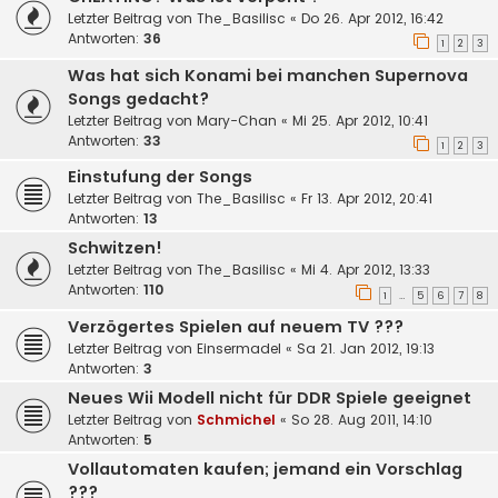
Letzter Beitrag von
The_Basilisc
«
Do 26. Apr 2012, 16:42
Antworten:
36
1
2
3
Was hat sich Konami bei manchen Supernova
Songs gedacht?
Letzter Beitrag von
Mary-Chan
«
Mi 25. Apr 2012, 10:41
Antworten:
33
1
2
3
Einstufung der Songs
Letzter Beitrag von
The_Basilisc
«
Fr 13. Apr 2012, 20:41
Antworten:
13
Schwitzen!
Letzter Beitrag von
The_Basilisc
«
Mi 4. Apr 2012, 13:33
Antworten:
110
1
5
6
7
8
…
Verzögertes Spielen auf neuem TV ???
Letzter Beitrag von
Einsermadel
«
Sa 21. Jan 2012, 19:13
Antworten:
3
Neues Wii Modell nicht für DDR Spiele geeignet
Letzter Beitrag von
Schmichel
«
So 28. Aug 2011, 14:10
Antworten:
5
Vollautomaten kaufen; jemand ein Vorschlag
???