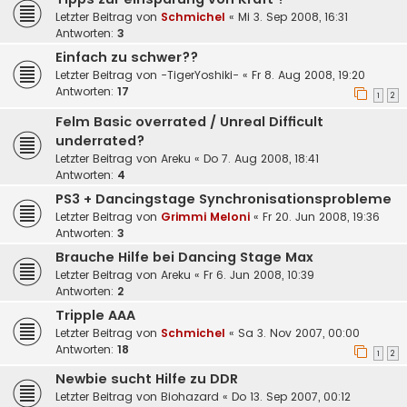
Letzter Beitrag von
Schmichel
«
Mi 3. Sep 2008, 16:31
Antworten:
3
Einfach zu schwer??
Letzter Beitrag von
-TigerYoshiki-
«
Fr 8. Aug 2008, 19:20
Antworten:
17
1
2
Felm Basic overrated / Unreal Difficult
underrated?
Letzter Beitrag von
Areku
«
Do 7. Aug 2008, 18:41
Antworten:
4
PS3 + Dancingstage Synchronisationsprobleme
Letzter Beitrag von
Grimmi Meloni
«
Fr 20. Jun 2008, 19:36
Antworten:
3
Brauche Hilfe bei Dancing Stage Max
Letzter Beitrag von
Areku
«
Fr 6. Jun 2008, 10:39
Antworten:
2
Tripple AAA
Letzter Beitrag von
Schmichel
«
Sa 3. Nov 2007, 00:00
Antworten:
18
1
2
Newbie sucht Hilfe zu DDR
Letzter Beitrag von
Biohazard
«
Do 13. Sep 2007, 00:12