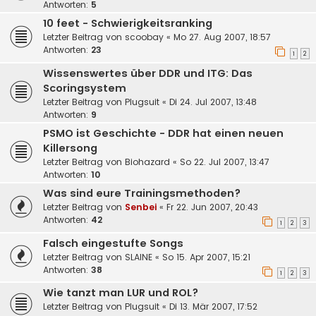
Antworten:
5
10 feet - Schwierigkeitsranking
Letzter Beitrag von
scoobay
«
Mo 27. Aug 2007, 18:57
Antworten:
23
1
2
Wissenswertes über DDR und ITG: Das
Scoringsystem
Letzter Beitrag von
Plugsuit
«
Di 24. Jul 2007, 13:48
Antworten:
9
PSMO ist Geschichte - DDR hat einen neuen
Killersong
Letzter Beitrag von
Biohazard
«
So 22. Jul 2007, 13:47
Antworten:
10
Was sind eure Trainingsmethoden?
Letzter Beitrag von
Senbei
«
Fr 22. Jun 2007, 20:43
Antworten:
42
1
2
3
Falsch eingestufte Songs
Letzter Beitrag von
SLAINE
«
So 15. Apr 2007, 15:21
Antworten:
38
1
2
3
Wie tanzt man LUR und ROL?
Letzter Beitrag von
Plugsuit
«
Di 13. Mär 2007, 17:52