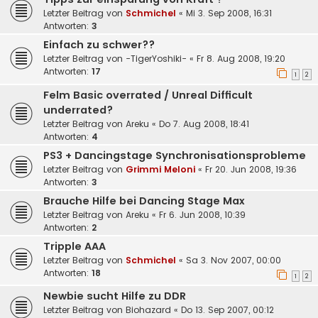
Letzter Beitrag von
Schmichel
«
Mi 3. Sep 2008, 16:31
Antworten:
3
Einfach zu schwer??
Letzter Beitrag von
-TigerYoshiki-
«
Fr 8. Aug 2008, 19:20
Antworten:
17
1
2
Felm Basic overrated / Unreal Difficult
underrated?
Letzter Beitrag von
Areku
«
Do 7. Aug 2008, 18:41
Antworten:
4
PS3 + Dancingstage Synchronisationsprobleme
Letzter Beitrag von
Grimmi Meloni
«
Fr 20. Jun 2008, 19:36
Antworten:
3
Brauche Hilfe bei Dancing Stage Max
Letzter Beitrag von
Areku
«
Fr 6. Jun 2008, 10:39
Antworten:
2
Tripple AAA
Letzter Beitrag von
Schmichel
«
Sa 3. Nov 2007, 00:00
Antworten:
18
1
2
Newbie sucht Hilfe zu DDR
Letzter Beitrag von
Biohazard
«
Do 13. Sep 2007, 00:12