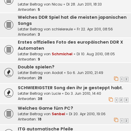
Letzter Beitrag von
Nicou
«
Di 28. Jun 2011, 18:33
Antworten:
5
Welches DDR Spiel hat die meisten japanischen
Songs
Letzter Beitrag von
schleiereule
«
Fr 22. Apr 2011, 08:56
Antworten:
3
Erstes offizielles Foto des europäischen DDR X
Automaten
Letzter Beitrag von
Schmichel
«
Di 10. Aug 2010, 08:05
Antworten:
9
Double spielen?
Letzter Beitrag von
Aodat
«
So 6. Jun 2010, 21:49
Antworten:
29
1
2
SCHWIERIGSTER Song den ihr je gesteppt habt.
Letzter Beitrag von
Lucie
«
Do 3. Jun 2010, 14:40
Antworten:
38
1
2
3
Welches Game fürn PC?
Letzter Beitrag von
Senbei
«
Di 20. Apr 2010, 19:06
Antworten:
18
1
2
ITG automatische Pfeile