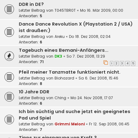
DDR in DE?
Letzter Beitrag von
T045TBR0T
«
Mo 16. Mär 2009, 00:00
Antworten:
5
Dance Dance Revolution X (Playstation 2 / USA)
ist draußen:)
Letzter Beitrag von
Areku
«
Do 18. Dez 2008, 02:04
Antworten:
6
Tagebuch eines Bemani-Anfängers...
Letzter Beitrag von
DK3
«
So 7. Dez 2008, 13:29
Antworten:
71
1
2
3
4
5
Pfeil meiner Tanzmatte funktioniert nicht.
Letzter Beitrag von
Biohazard
«
Sa 6. Dez 2008, 15:46
Antworten:
8
10 Jahre DDR
Letzter Beitrag von
Ching
«
Mo 24. Nov 2008, 17:07
Antworten:
6
Ich bin süchtig und suche jetzt ein geeignetes
Pad und Spiel
Letzter Beitrag von
Grimmi Meloni
«
Fr 12. Sep 2008, 06:45
Antworten:
7
Tipps zur einsparung von Kraft ?