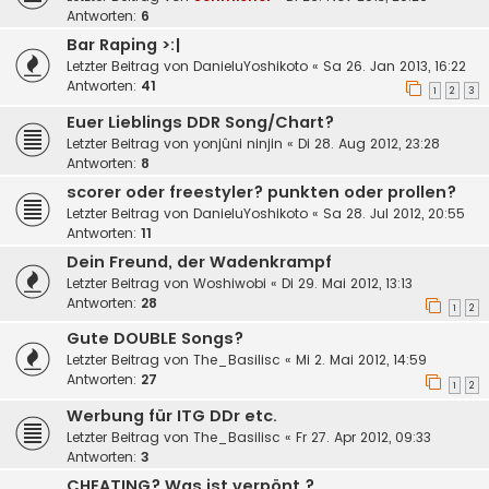
Antworten:
6
Bar Raping >:|
Letzter Beitrag von
DanieluYoshikoto
«
Sa 26. Jan 2013, 16:22
Antworten:
41
1
2
3
Euer Lieblings DDR Song/Chart?
Letzter Beitrag von
yonjûni ninjin
«
Di 28. Aug 2012, 23:28
Antworten:
8
scorer oder freestyler? punkten oder prollen?
Letzter Beitrag von
DanieluYoshikoto
«
Sa 28. Jul 2012, 20:55
Antworten:
11
Dein Freund, der Wadenkrampf
Letzter Beitrag von
Woshiwobi
«
Di 29. Mai 2012, 13:13
Antworten:
28
1
2
Gute DOUBLE Songs?
Letzter Beitrag von
The_Basilisc
«
Mi 2. Mai 2012, 14:59
Antworten:
27
1
2
Werbung für ITG DDr etc.
Letzter Beitrag von
The_Basilisc
«
Fr 27. Apr 2012, 09:33
Antworten:
3
CHEATING? Was ist verpönt ?