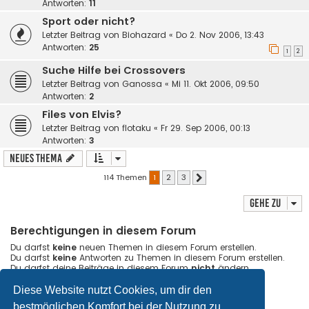
Antworten:
11
Sport oder nicht?
Letzter Beitrag von
Biohazard
«
Do 2. Nov 2006, 13:43
Antworten:
25
1
2
Suche Hilfe bei Crossovers
Letzter Beitrag von
Ganossa
«
Mi 11. Okt 2006, 09:50
Antworten:
2
Files von Elvis?
Letzter Beitrag von
flotaku
«
Fr 29. Sep 2006, 00:13
Antworten:
3
Neues Thema
114 Themen
1
2
3
Nächste
Gehe zu
Berechtigungen in diesem Forum
Du darfst
keine
neuen Themen in diesem Forum erstellen.
Du darfst
keine
Antworten zu Themen in diesem Forum erstellen.
Du darfst deine Beiträge in diesem Forum
nicht
ändern.
Du darfst deine Beiträge in diesem Forum
nicht
löschen.
Du darfst
keine
Dateianhänge in diesem Forum erstellen.
Diese Website nutzt Cookies, um dir den
bestmöglichen Komfort bei der Nutzung zu