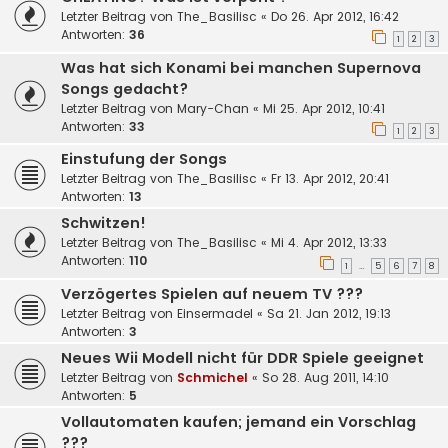
Letzter Beitrag von
The_Basilisc
«
Do 26. Apr 2012, 16:42
Antworten:
36
1
2
3
Was hat sich Konami bei manchen Supernova
Songs gedacht?
Letzter Beitrag von
Mary-Chan
«
Mi 25. Apr 2012, 10:41
Antworten:
33
1
2
3
Einstufung der Songs
Letzter Beitrag von
The_Basilisc
«
Fr 13. Apr 2012, 20:41
Antworten:
13
Schwitzen!
Letzter Beitrag von
The_Basilisc
«
Mi 4. Apr 2012, 13:33
Antworten:
110
1
5
6
7
8
…
Verzögertes Spielen auf neuem TV ???
Letzter Beitrag von
Einsermadel
«
Sa 21. Jan 2012, 19:13
Antworten:
3
Neues Wii Modell nicht für DDR Spiele geeignet
Letzter Beitrag von
Schmichel
«
So 28. Aug 2011, 14:10
Antworten:
5
Vollautomaten kaufen; jemand ein Vorschlag
???