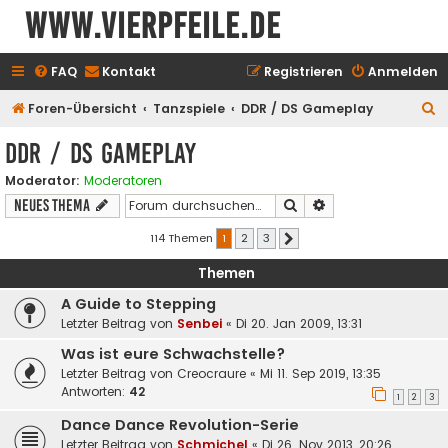
www.vierpfeile.de
FAQ
Kontakt
Registrieren
Anmelden
S
Foren-Übersicht
Tanzspiele
DDR / DS Gameplay
u
DDR / DS Gameplay
c
Moderator:
Moderatoren
h
Suche
Erweiterte Suche
Neues Thema
e
114 Themen
1
2
3
Nächste
Themen
A Guide to Stepping
Letzter Beitrag von
Senbei
«
Di 20. Jan 2009, 13:31
Was ist eure Schwachstelle?
Letzter Beitrag von
Creocraure
«
Mi 11. Sep 2019, 13:35
Antworten:
42
1
2
3
Dance Dance Revolution-Serie
Letzter Beitrag von
Schmichel
«
Di 26. Nov 2013, 20:26