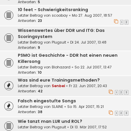
Antworten:
5
10 feet - Schwierigkeitsranking
Letzter Beitrag von
scoobay
«
Mo 27. Aug 2007, 18:57
Antworten:
23
1
2
Wissenswertes über DDR und ITG: Das
Scoringsystem
Letzter Beitrag von
Plugsuit
«
Di 24. Jul 2007, 13:48
Antworten:
9
PSMO ist Geschichte - DDR hat einen neuen
Killersong
Letzter Beitrag von
Biohazard
«
So 22. Jul 2007, 13:47
Antworten:
10
Was sind eure Trainingsmethoden?
Letzter Beitrag von
Senbei
«
Fr 22. Jun 2007, 20:43
Antworten:
42
1
2
3
Falsch eingestufte Songs
Letzter Beitrag von
SLAINE
«
So 15. Apr 2007, 15:21
Antworten:
38
1
2
3
Wie tanzt man LUR und ROL?
Letzter Beitrag von
Plugsuit
«
Di 13. Mär 2007, 17:52