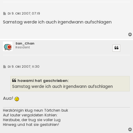
B
Di 9. Okt 2007, 07:19
e
i
Samstag werde ich auch irgendwann aufschlagen
t
r
a
g
San_Chan
Resident
B
Di 9. Okt 2007, 11:30
e
i
t
howami hat geschrieben:
r
a
Samstag werde ich auch irgendwann aufschlagen
g
Aua!
Herzkönigin klug neun Törtchen buk
Auf lauter vergoldeten Kohlen:
Herzbube, der trug sie voller Lug
Hinweg und hat sie gestohlen!