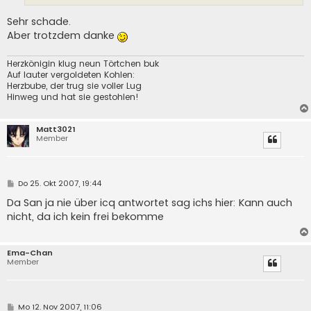
Sehr schade.
Aber trotzdem danke
Herzkönigin klug neun Törtchen buk
Auf lauter vergoldeten Kohlen:
Herzbube, der trug sie voller Lug
Hinweg und hat sie gestohlen!
Matt3021
Member
B
Do 25. Okt 2007, 19:44
e
i
Da San ja nie über icq antwortet sag ichs hier: Kann auch
t
nicht, da ich kein frei bekomme
r
a
g
Ema-Chan
Member
B
Mo 12. Nov 2007, 11:06