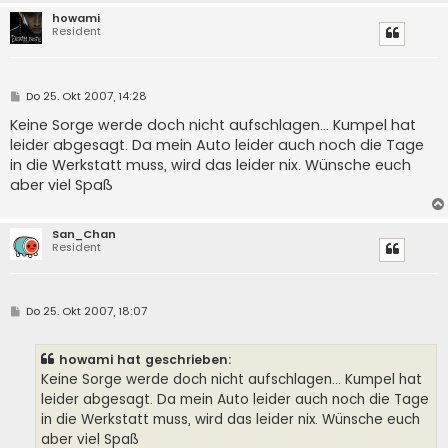
howami
Resident
B
Do 25. Okt 2007, 14:28
e
i
Keine Sorge werde doch nicht aufschlagen... Kumpel hat
t
leider abgesagt. Da mein Auto leider auch noch die Tage
r
a
in die Werkstatt muss, wird das leider nix. Wünsche euch
g
aber viel Spaß
San_Chan
Resident
B
Do 25. Okt 2007, 18:07
e
i
t
howami hat geschrieben:
r
a
Keine Sorge werde doch nicht aufschlagen... Kumpel hat
g
leider abgesagt. Da mein Auto leider auch noch die Tage
in die Werkstatt muss, wird das leider nix. Wünsche euch
aber viel Spaß