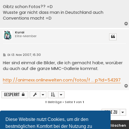
e
i
Gibtz schon Fotos?? =D
t
Wusste gar nicht dass man in Deutschland auch
r
a
Conventions macht =D
g
Kurai
Elite-Member
B
Di 13. Nov 2007, 15:30
e
i
Hier sind einmal die Bilder, die ich gemacht habe, worüber
t
du auch auf die ganze MMC-Gallerie kommst.
r
a
g
http://animexx.onlinewelten.com/fotos/f ... p?id=54297
Gesperrt
11 Beiträge • Seite
1
von
1
Gehe zu
Diese Website nutzt Cookies, um dir den
Foren-Übersicht
Kontakt
Alle Cookies löschen
bestmöglichen Komfort bei der Nutzung zu