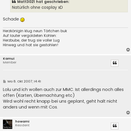
Matt3021 hat geschrieben:
r
a
Natürlich ohne cosplay xD
g
Schade
Herzkönigin klug neun Törtchen buk
Auf lauter vergoldeten Kohlen:
Herzbube, der trug sie voller Lug
Hinweg und hat sie gestohlen!
Kamui
Member
B
Mo 8. Okt 2007, 14:41
e
i
Lolu und ich wollen auch zur MMC. Ist allerdings noch alles
t
offen (Karten, Übernachtung etc)
r
a
Wird wohl recht knapp bei uns geplant, geht halt nicht
g
anders und wenn mit Cos.
howami
Resident