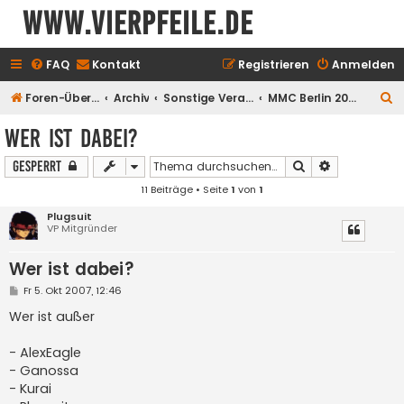
www.vierpfeile.de
FAQ
Kontakt
Registrieren
Anmelden
S
Foren-Übersicht
Archiv
Sonstige Veranstaltungen
MMC Berlin 2007
u
Wer ist dabei?
c
Suche
Erweiterte S
Gesperrt
h
11 Beiträge • Seite
1
von
1
e
Plugsuit
VP Mitgründer
Wer ist dabei?
B
Fr 5. Okt 2007, 12:46
e
i
Wer ist außer
t
r
a
- AlexEagle
g
- Ganossa
- Kurai