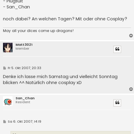
- Plugsuit
- San_Chan
noch dabei? An welchen Tagen? Mit oder ohne Cosplay?
May all your dices come up dragons!
Matt3021
Member
B
Fr 5. Okt 2007, 20:33
e
i
Denke ich lasse mich Samstag und vielleicht Sonntag
t
blicken ^^ Natürlich ohne cosplay xD
r
a
g
San_Chan
Resident
B
Sa 6. Okt 2007, 14:19
e
i
t