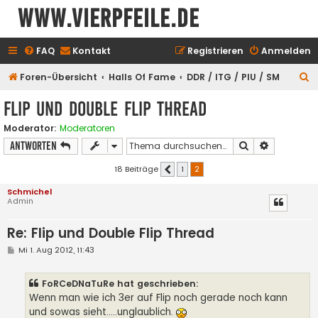
www.vierpfeile.de
FAQ
Kontakt
Registrieren
Anmelden
S
Foren-Übersicht
Halls Of Fame
DDR / ITG / PIU / SM
u
Flip und Double Flip Thread
c
Moderator:
Moderatoren
h
Suche
Erweiterte
Antworten
e
18 Beiträge
1
2
Vorherige
Schmichel
Admin
Re: Flip und Double Flip Thread
B
Mi 1. Aug 2012, 11:43
e
i
t
FoRCeDNaTuRe hat geschrieben:
r
a
Wenn man wie ich 3er auf Flip noch gerade noch kann
g
und sowas sieht.....unglaublich.