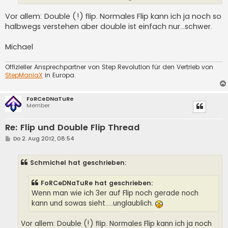
Vor allem: Double (!) flip. Normales Flip kann ich ja noch so
halbwegs verstehen aber double ist einfach nur...schwer.
Michael
Offizieller Ansprechpartner von Step Revolution für den Vertrieb von
StepManiaX
in Europa.
FoRCeDNaTuRe
Member
Re: Flip und Double Flip Thread
B
Do 2. Aug 2012, 08:54
e
i
t
Schmichel hat geschrieben:
r
a
g
FoRCeDNaTuRe hat geschrieben:
Wenn man wie ich 3er auf Flip noch gerade noch
kann und sowas sieht.....unglaublich.
Vor allem: Double (!) flip. Normales Flip kann ich ja noch