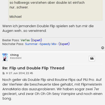
so halbwegs verstehen aber double ist einfach
nur...schwer.
Michael
Wenn ich jemanden Double Flip spielen seh tun mir die
Augen weh...so verwirrend.
Bester Pass:
VerTex
(Expert)
Nächster Pass:
Summer ~Speedy Mix~
(Expert)
Ching
Resident
Re: Flip und Double Flip Thread
B
Fr 27. Jun 2014, 22:45
e
i
Noch geiler als Double Flip sind Routine Flips auf PIU Pro. Auf
t
der Vierfeier die bescheuerte Idee gehabt, mit Flipmeisterin
r
a
AnnaMaria das auszuprobieren. Wir haben sogar zwei 7er
g
gecleart, und zwar Oh Oh Oh Sexy Vampire und noch einen
Song.