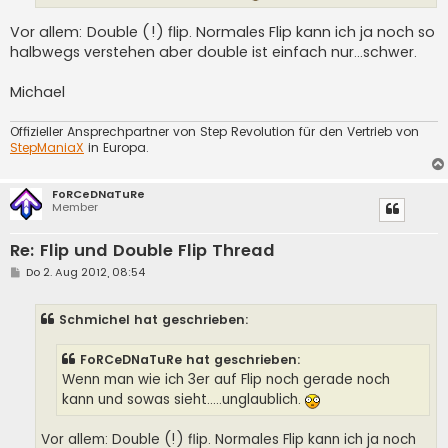
Vor allem: Double (!) flip. Normales Flip kann ich ja noch so
halbwegs verstehen aber double ist einfach nur...schwer.
Michael
Offizieller Ansprechpartner von Step Revolution für den Vertrieb von
StepManiaX
in Europa.
FoRCeDNaTuRe
Member
Re: Flip und Double Flip Thread
B
Do 2. Aug 2012, 08:54
e
i
t
Schmichel hat geschrieben:
r
a
g
FoRCeDNaTuRe hat geschrieben:
Wenn man wie ich 3er auf Flip noch gerade noch
kann und sowas sieht.....unglaublich.
Vor allem: Double (!) flip. Normales Flip kann ich ja noch