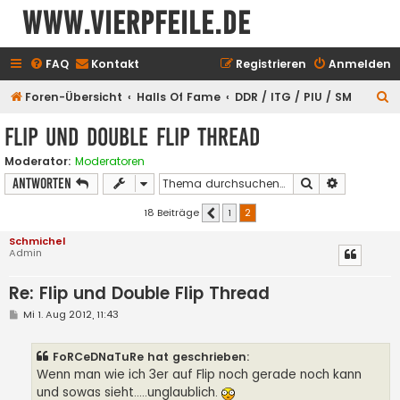
www.vierpfeile.de
FAQ
Kontakt
Registrieren
Anmelden
S
Foren-Übersicht
Halls Of Fame
DDR / ITG / PIU / SM
u
Flip und Double Flip Thread
c
Moderator:
Moderatoren
h
Suche
Erweiterte
Antworten
e
18 Beiträge
1
2
Vorherige
Schmichel
Admin
Re: Flip und Double Flip Thread
B
Mi 1. Aug 2012, 11:43
e
i
t
FoRCeDNaTuRe hat geschrieben:
r
a
Wenn man wie ich 3er auf Flip noch gerade noch kann
g
und sowas sieht.....unglaublich.