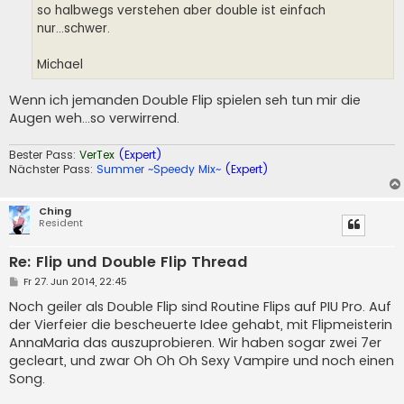
so halbwegs verstehen aber double ist einfach
nur...schwer.
Michael
Wenn ich jemanden Double Flip spielen seh tun mir die
Augen weh...so verwirrend.
Bester Pass:
VerTex
(Expert)
Nächster Pass:
Summer ~Speedy Mix~
(Expert)
Ching
Resident
Re: Flip und Double Flip Thread
B
Fr 27. Jun 2014, 22:45
e
i
Noch geiler als Double Flip sind Routine Flips auf PIU Pro. Auf
t
der Vierfeier die bescheuerte Idee gehabt, mit Flipmeisterin
r
a
AnnaMaria das auszuprobieren. Wir haben sogar zwei 7er
g
gecleart, und zwar Oh Oh Oh Sexy Vampire und noch einen
Song.