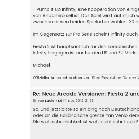
- Pump It Up Infinty, eine Kooperation von ein
von Andamiro selbst. Das Spiel wirkt auf m,ich
zwischen diesen beiden Spielarten wählen. 30 n
Im Gegensatz zur Pro Serie scheint Infinity auc
Fiesta 2 ist hauptsächlich für den koreanischen
Infnity hingegen ist nur für den US und EU Markt
Michael
Offizieller Ansprechpartner von Step Revolution für den 
Re: Neue Arcade Versionen: Fiesta 2 und 
B
von
Lucie
»
Mi 14. Nov 2012, 21:25
e
i
So, und jetzt bitte so ein ding nach Deutschlan
t
oder an die Holländische grenze *an Venlo denk
r
a
DIe wahrscheinlichkeit ist wohl nicht sehr hoch?..
g