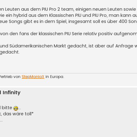
igen Leuten aus dem PIU Pro 2 team, einigen neuen Leuten sowie
 wie ein hybrid aus dem Klassischen PIU und PIU Pro, man kann 
eue Songs gibt es in dem Spiel, insgesamt soll es über 400 So
h von den fans der klassischen PIU Serie relativ positiv aufge
 und Südamerikanischen Markt gedacht, ist aber auf Anfrage we
 gedacht.
Vertrieb von
StepManiaX
in Europa.
Infinity
d bitte
...
, das wäre toll*
..