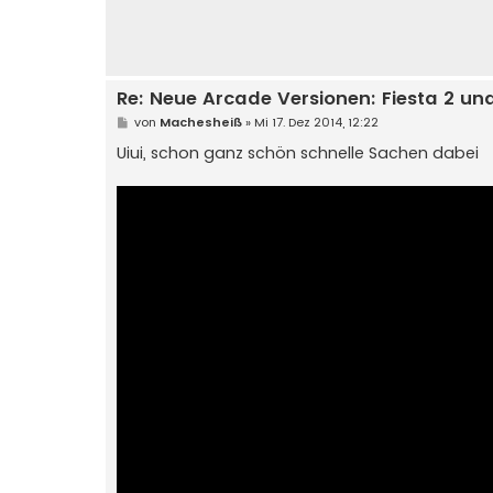
Re: Neue Arcade Versionen: Fiesta 2 und 
B
von
Machesheiß
»
Mi 17. Dez 2014, 12:22
e
i
Uiui, schon ganz schön schnelle Sachen dabei
t
r
a
g