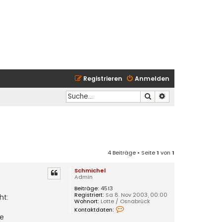
Registrieren
Anmelden
Suche
Erweiterte Suche
4 Beiträge • Seite
1
von
1
Schmichel
Admin
Beiträge:
4513
Registriert:
Sa 8. Nov 2003, 00:00
ht:
Wohnort:
Lotte / Osnabrück
K
Kontaktdaten:
o
ce
n