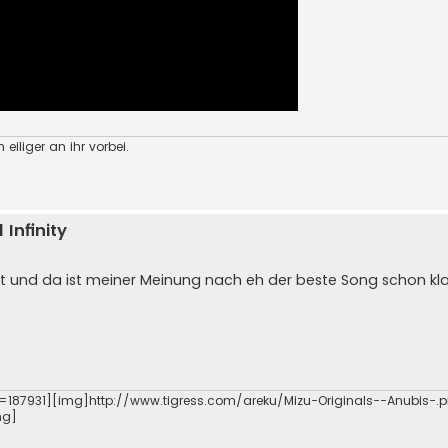
 eiliger an ihr vorbei.
Infinity
nnt und da ist meiner Meinung nach eh der beste Song schon kla
=187931][img]http://www.tigress.com/areku/Mizu-Originals--Anubis-.
mg]