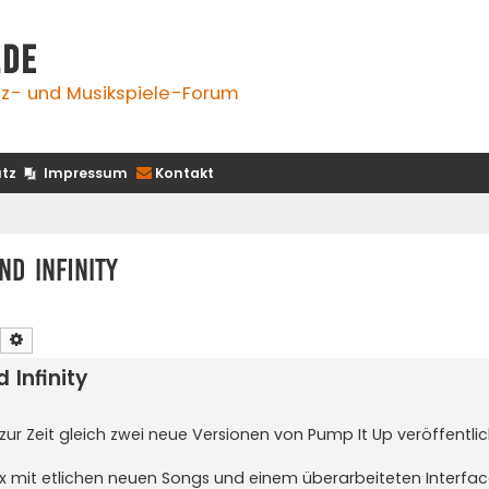
.de
z- und Musikspiele-Forum
tz
Impressum
Kontakt
nd Infinity
Suche
Erweiterte Suche
 Infinity
zur Zeit gleich zwei neue Versionen von Pump It Up veröffentlic
 Ex mit etlichen neuen Songs und einem überarbeiteten Interfa