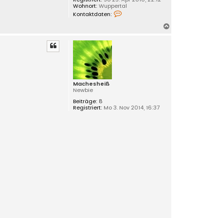
Wohnort:
Wuppertal
K
Kontaktdaten:
o
n
N
t
a
a
k
c
t
h
d
o
a
t
b
e
e
n
Machesheiß
n
v
Newbie
o
n
Beiträge:
8
L
Registriert:
Mo 3. Nov 2014, 16:37
u
c
i
e