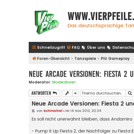
www.vierpfeile
Das deutschsprachige Tan
Schnellzugriff
FAQ
Über uns
Datenschu
Foren-Übersicht
Tanzspiele
PIU Gameplay
Neue Arcade Versionen: Fiesta 2 u
Moderator:
Moderatoren
Antworten
Neue Arcade Versionen: Fiesta 2 und
B
von
Schmichel
»
Mi 14. Nov 2012, 20:34
e
i
Es soll nicht unerwähnt bleiben, dass Andamiro 
t
r
a
- Pump it Up Fiesta 2, der Nachfolger zu Fiesta
g