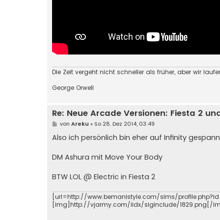
Die Zeit vergeht nicht schneller als früher, aber wir laufen
George Orwell
Re: Neue Arcade Versionen: Fiesta 2 und 
B
von
Areku
»
So 28. Dez 2014, 03:49
e
i
Also ich persönlich bin eher auf Infinity gespa
t
r
a
DM Ashura mit Move Your Body
g
BTW LOL @ Electric in Fiesta 2
[url=http://www.bemanistyle.com/sims/profile.php?id
[img]http://vjarmy.com/iidx/siginclude/1829.png[/i