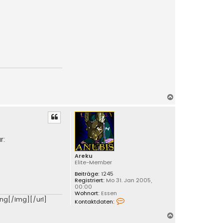
N
a
c
h
o
r:
b
e
Areku
n
Elite-Member
Beiträge:
1245
Registriert:
Mo 31. Jan 2005,
00:00
Wohnort:
Essen
K
png[/img][/url]
Kontaktdaten:
o
n
N
t