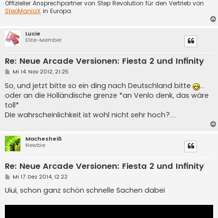
Offizieller Ansprechpartner von Step Revolution für den Vertrieb von
StepManiaX
in Europa.
Lucie
Elite-Member
Re: Neue Arcade Versionen: Fiesta 2 und Infinity
B
Mi 14. Nov 2012, 21:25
e
i
So, und jetzt bitte so ein ding nach Deutschland bitte
...
t
oder an die Holländische grenze *an Venlo denk, das wäre
r
a
toll*
g
DIe wahrscheinlichkeit ist wohl nicht sehr hoch?....
Machesheiß
Newbie
Re: Neue Arcade Versionen: Fiesta 2 und Infinity
B
Mi 17. Dez 2014, 12:22
e
i
Uiui, schon ganz schön schnelle Sachen dabei
t
r
a
g