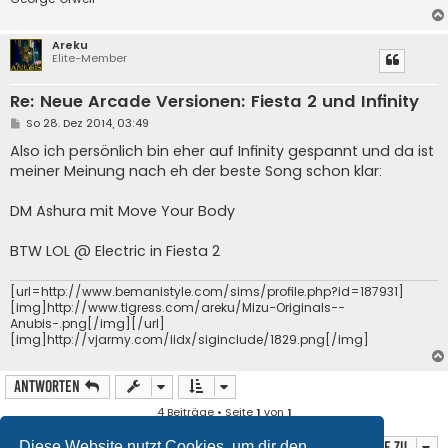
Areku
Elite-Member
Re: Neue Arcade Versionen: Fiesta 2 und Infinity
B
So 28. Dez 2014, 03:49
e
i
Also ich persönlich bin eher auf Infinity gespannt und da ist
t
meiner Meinung nach eh der beste Song schon klar:
r
a
g
DM Ashura mit Move Your Body
BTW LOL @ Electric in Fiesta 2
[url=http://www.bemanistyle.com/sims/profile.php?id=187931]
[img]http://www.tigress.com/areku/Mizu-Originals--
Anubis-.png[/img][/url]
[img]http://vjarmy.com/iidx/siginclude/1829.png[/img]
Antworten
4 Beiträge • Seite
1
von
1
Gehe zu
Diese Website nutzt Cookies, um dir den