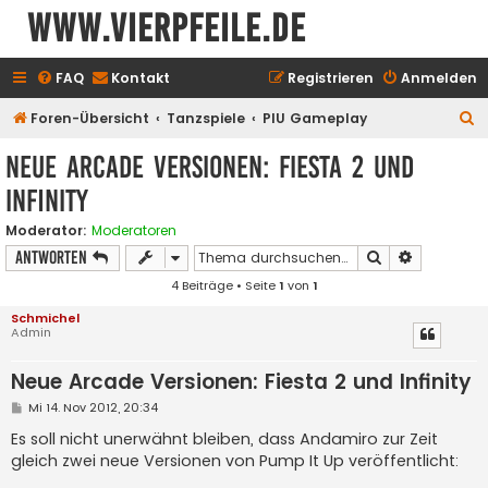
www.vierpfeile.de
FAQ
Kontakt
Registrieren
Anmelden
S
Foren-Übersicht
Tanzspiele
PIU Gameplay
u
Neue Arcade Versionen: Fiesta 2 und
c
Infinity
h
e
Moderator:
Moderatoren
Suche
Erweiterte
Antworten
4 Beiträge • Seite
1
von
1
Schmichel
Admin
Neue Arcade Versionen: Fiesta 2 und Infinity
B
Mi 14. Nov 2012, 20:34
e
i
Es soll nicht unerwähnt bleiben, dass Andamiro zur Zeit
t
gleich zwei neue Versionen von Pump It Up veröffentlicht:
r
a