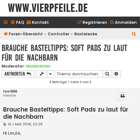
www.vierpfeile.de
FAQ
Kontakt
Registrieren
Anmelden
S
Foren-Übersicht
Controller
Bastelecke
u
Brauche Basteltipps: Soft Pads zu laut
c
für die Nachbarn
h
e
Moderator:
Moderatoren
Suche
Erweiterte
Antworten
4 Beiträge • Seite
1
von
1
fox1986
Newbie
Brauche Basteltipps: Soft Pads zu laut für
die Nachbarn
B
Di 1. Mär 2016, 22:26
e
i
Hi Leute,
t