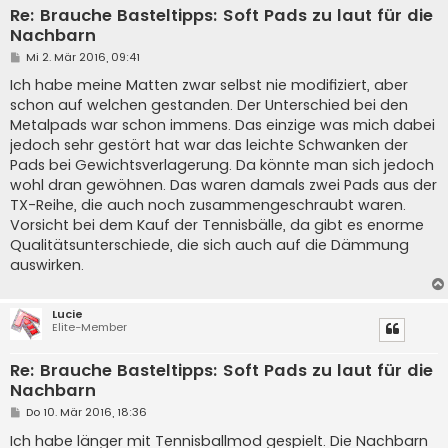
Re: Brauche Basteltipps: Soft Pads zu laut für die
Nachbarn
B
Mi 2. Mär 2016, 09:41
e
i
Ich habe meine Matten zwar selbst nie modifiziert, aber
t
schon auf welchen gestanden. Der Unterschied bei den
r
a
Metalpads war schon immens. Das einzige was mich dabei
g
jedoch sehr gestört hat war das leichte Schwanken der
Pads bei Gewichtsverlagerung. Da könnte man sich jedoch
wohl dran gewöhnen. Das waren damals zwei Pads aus der
TX-Reihe, die auch noch zusammengeschraubt waren.
Vorsicht bei dem Kauf der Tennisbälle, da gibt es enorme
Qualitätsunterschiede, die sich auch auf die Dämmung
auswirken.
Lucie
Elite-Member
Re: Brauche Basteltipps: Soft Pads zu laut für die
Nachbarn
B
Do 10. Mär 2016, 18:36
e
i
Ich habe länger mit Tennisballmod gespielt. Die Nachbarn