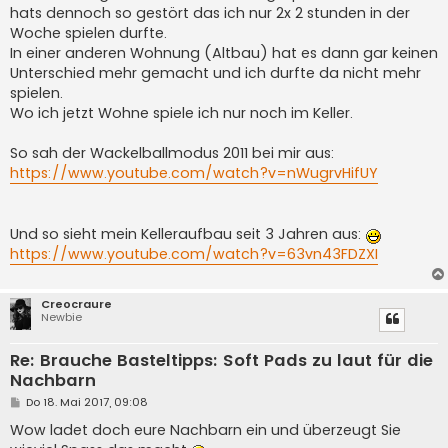
t
hats dennoch so gestört das ich nur 2x 2 stunden in der
r
a
Woche spielen durfte.
g
In einer anderen Wohnung (Altbau) hat es dann gar keinen
Unterschied mehr gemacht und ich durfte da nicht mehr
spielen.
Wo ich jetzt Wohne spiele ich nur noch im Keller.
So sah der Wackelballmodus 2011 bei mir aus:
https://www.youtube.com/watch?v=nWugrvHifUY
Und so sieht mein Kelleraufbau seit 3 Jahren aus:
https://www.youtube.com/watch?v=63vn43FDZXI
Creocraure
Newbie
Re: Brauche Basteltipps: Soft Pads zu laut für die
Nachbarn
B
Do 18. Mai 2017, 09:08
e
i
Wow ladet doch eure Nachbarn ein und überzeugt Sie
t