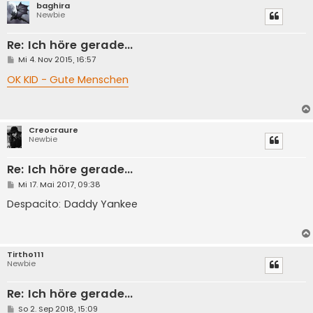
baghira
Newbie
Re: Ich höre gerade...
B
Mi 4. Nov 2015, 16:57
e
i
OK KID - Gute Menschen
t
r
a
g
Creocraure
Newbie
Re: Ich höre gerade...
B
Mi 17. Mai 2017, 09:38
e
i
Despacito: Daddy Yankee
t
r
a
g
Tirtho111
Newbie
Re: Ich höre gerade...
B
So 2. Sep 2018, 15:09