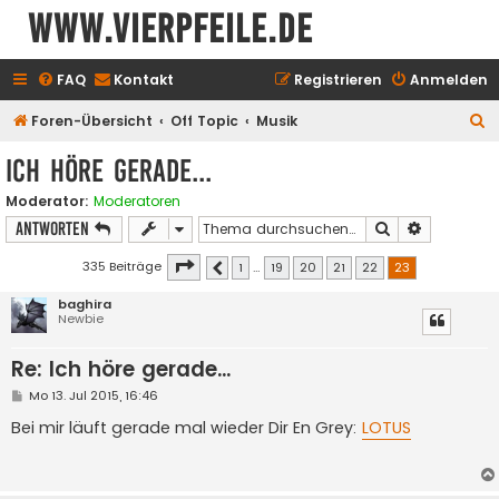
www.vierpfeile.de
FAQ
Kontakt
Registrieren
Anmelden
S
Foren-Übersicht
Off Topic
Musik
u
Ich höre gerade...
c
Moderator:
Moderatoren
h
Suche
Erweiterte
Antworten
e
Seite
23
von
23
335 Beiträge
1
…
19
20
21
22
23
Vorherige
baghira
Newbie
Re: Ich höre gerade...
B
Mo 13. Jul 2015, 16:46
e
i
Bei mir läuft gerade mal wieder Dir En Grey:
LOTUS
t
r
a
g