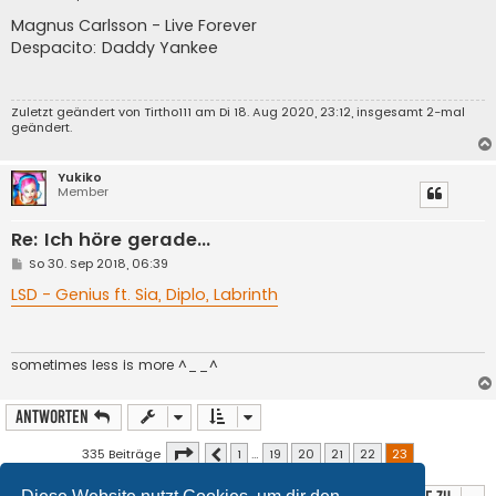
e
i
Magnus Carlsson - Live Forever
t
Despacito: Daddy Yankee
r
a
g
Zuletzt geändert von
Tirtho111
am Di 18. Aug 2020, 23:12, insgesamt 2-mal
geändert.
Yukiko
Member
Re: Ich höre gerade...
B
So 30. Sep 2018, 06:39
e
i
LSD - Genius ft. Sia, Diplo, Labrinth
t
r
a
g
sometimes less is more ^__^
Antworten
Seite
23
von
23
335 Beiträge
1
…
19
20
21
22
23
Vorherige