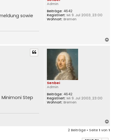
Admin
Beiträge:
4642
Registriert:
Mi 9. Jul 2003, 23:00
Anmeldung sowie
Wohnort:
Bremen
N
a
c
h
o
b
e
n
Senbei
Admin
Beiträge:
4642
e Minimoni Step
Registriert:
Mi 9. Jul 2003, 23:00
Wohnort:
Bremen
N
a
2 Beiträge • Seite
1
von
1
c
h