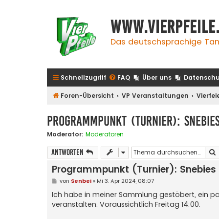
www.vierpfeile
Das deutschsprachige Tan
Schnellzugriff
FAQ
Über uns
Datenschu
Foren-Übersicht
VP Veranstaltungen
Vierfei
Programmpunkt (Turnier): Snebies
Moderator:
Moderatoren
Antworten
Programmpunkt (Turnier): Snebies 
B
von
Senbei
»
Mi 3. Apr 2024, 08:07
e
i
Ich habe in meiner Sammlung gestöbert, ein pa
t
veranstalten. Voraussichtlich Freitag 14:00.
r
a
g