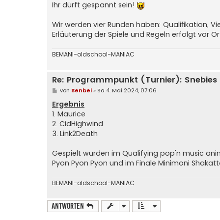
Ihr dürft gespannt sein!
Wir werden vier Runden haben: Qualifikation, Vie
Erläuterung der Spiele und Regeln erfolgt vor Or
BEMANI-oldschool-MANIAC
Re: Programmpunkt (Turnier): Snebies
B
von
Senbei
»
Sa 4. Mai 2024, 07:06
e
i
Ergebnis
t
1. Maurice
r
a
2. CidHighwind
g
3. Link2Death
Gespielt wurden im Qualifying pop'n music anim
Pyon Pyon Pyon und im Finale Minimoni Shakat
BEMANI-oldschool-MANIAC
Antworten