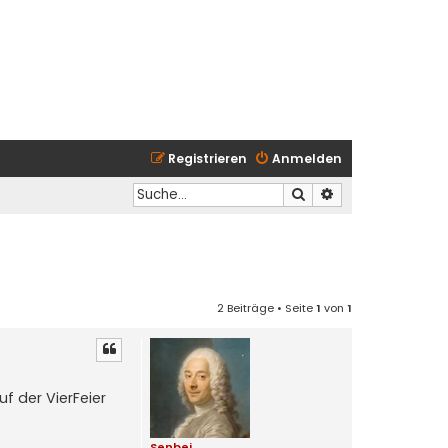
Registrieren
Anmelden
Suche
Erweiterte Suche
2 Beiträge • Seite
1
von
1
f der VierFeier
Senbei