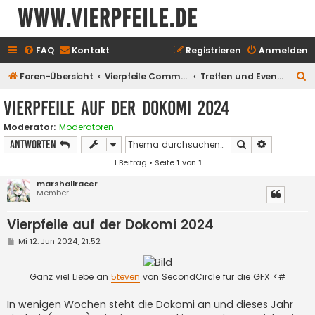
www.vierpfeile.de
FAQ
Kontakt
Registrieren
Anmelden
S
Foren-Übersicht
Vierpfeile Community
Treffen und Events
u
Vierpfeile auf der Dokomi 2024
c
Moderator:
Moderatoren
h
Suche
Erweiterte
Antworten
e
1 Beitrag • Seite
1
von
1
marshallracer
Member
Vierpfeile auf der Dokomi 2024
B
Mi 12. Jun 2024, 21:52
e
i
t
Ganz viel Liebe an
5teven
von SecondCircle für die GFX <#
r
a
g
In wenigen Wochen steht die Dokomi an und dieses Jahr