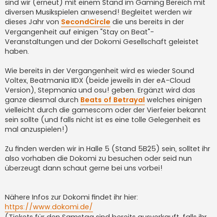
sind wir (erneut) mit einem Stand im Gaming Bereich mit
diversen Musikspielen anwesend! Begleitet werden wir
dieses Jahr von
SecondCircle
die uns bereits in der
Vergangenheit auf einigen "Stay on Beat"-
Veranstaltungen und der Dokomi Gesellschaft geleistet
haben.
Wie bereits in der Vergangenheit wird es wieder Sound
Voltex, Beatmania IIDX (beide jeweils in der eA-Cloud
Version), Stepmania und osu! geben. Ergänzt wird das
ganze diesmal durch
Beats of Betrayal
welches einigen
vielleicht durch die gamescom oder der Vierfeier bekannt
sein sollte (und falls nicht ist es eine tolle Gelegenheit es
mal anzuspielen!)
Zu finden werden wir in Halle 5 (Stand 5B25) sein, solltet ihr
also vorhaben die Dokomi zu besuchen oder seid nun
überzeugt dann schaut gerne bei uns vorbei!
Nähere Infos zur Dokomi findet ihr hier:
https://www.dokomi.de/
(Tickets für den Samstag sind bereits ausverkauft, falls ihr