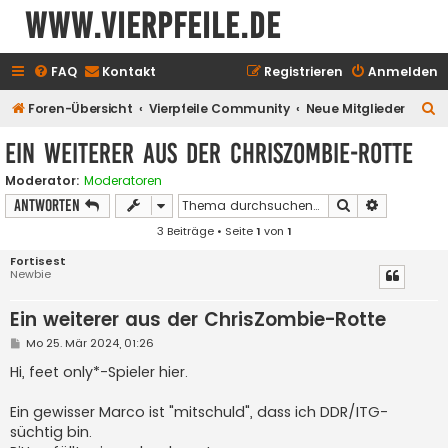
www.vierpfeile.de
FAQ
Kontakt
Registrieren
Anmelden
S
Foren-Übersicht
Vierpfeile Community
Neue Mitglieder
u
Ein weiterer aus der ChrisZombie-Rotte
c
Moderator:
Moderatoren
h
Suche
Erweiterte
Antworten
e
3 Beiträge • Seite
1
von
1
Fortisest
Newbie
Ein weiterer aus der ChrisZombie-Rotte
B
Mo 25. Mär 2024, 01:26
e
i
Hi, feet only*-Spieler hier.
t
r
a
Ein gewisser Marco ist "mitschuld", dass ich DDR/ITG-
g
süchtig bin.