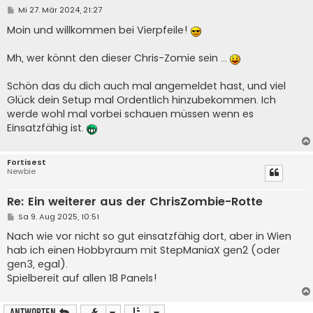
B
Mi 27. Mär 2024, 21:27
e
i
Moin und willkommen bei Vierpfeile!
t
r
a
Mh, wer könnt den dieser Chris-Zomie sein ...
g
Schön das du dich auch mal angemeldet hast, und viel
Glück dein Setup mal Ordentlich hinzubekommen. Ich
werde wohl mal vorbei schauen müssen wenn es
Einsatzfähig ist.
Fortisest
Newbie
Re: Ein weiterer aus der ChrisZombie-Rotte
B
Sa 9. Aug 2025, 10:51
e
i
Nach wie vor nicht so gut einsatzfähig dort, aber in Wien
t
hab ich einen Hobbyraum mit StepManiaX gen2 (oder
r
a
gen3, egal).
g
Spielbereit auf allen 18 Panels!
Antworten