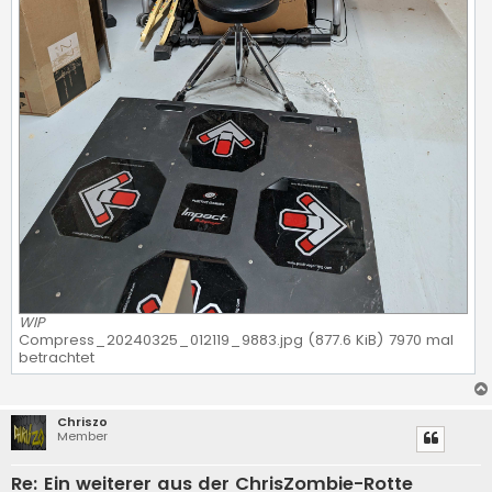
WIP
Compress_20240325_012119_9883.jpg (877.6 KiB) 7970 mal
betrachtet
Chriszo
Member
Re: Ein weiterer aus der ChrisZombie-Rotte